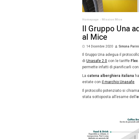
Homepag
Il G
al M
14 Dic
Il Grupp