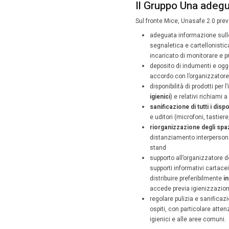
Event
Per l’ad
pia
man
ris
per
obb
dis