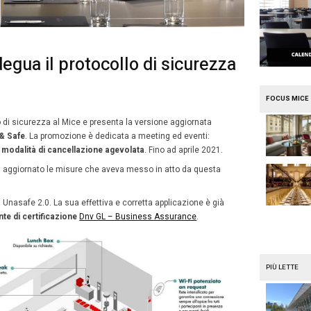
e
Mission Mice
ruppo Una adegua il protocol
ice
14
embre 2020
Simona Parini
Dicembre
o Una adegua il protocollo di sicurezza al Mice e presenta