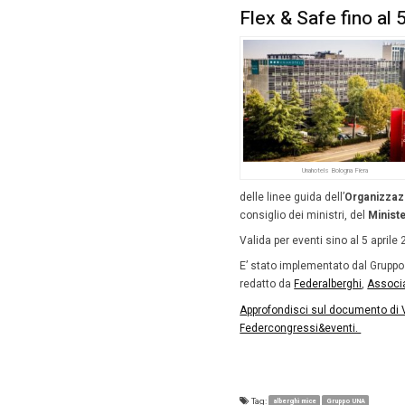
con
com
pul
per
Il Gr
Sul fron
ade
seg
inc
dep
acc
disp
igie
san