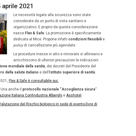
trollo della temperatura corporea
con termometro o sca
patibilmente con la normativa regionale
izia e sanificazione della sede del meeting in ottempera
corsi separati per l’entrata e per l’uscita
, ove possibile
uppo Una adegua il protocollo di s
te Mice, Unasafe 2.0 prevede anche:
guata informazione sulle
misure di prevenzione in più l
naletica e cartellonistica e/o sistemi audio-video e rico
aricato di monitorare e promuovere il rispetto delle misu
osito di indumenti e oggetti personali nel
guardaroba
in 
ordo con l’organizzatore dell’evento
onibilità di prodotti per l’igiene delle mani in più aree dell’
nici
) e relativi richiami a un frequente utilizzo degli stess
ificazione di tutti i dispositivi
e delle attrezzature a dispo