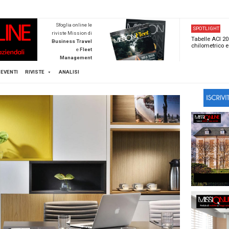
NEWSTECA
Sfoglia online l
riviste Mission d
Business Trave
e
Flee
Managemen
Scopri di pi
FLEET
MICE
EVENTI
RIVISTE
ANALISI