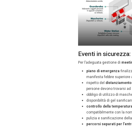
di
Unasa
permette 
La
caten
estate 
Il proto
stata so