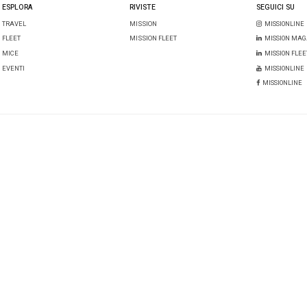
organizzativo. E propri
nasce
Flex & Safe
. La 
dedicata al Mice. Propon
policy
di cancellazione p
Le procedure messe in at
Unahotels Bologna Fiera
arricchiscono di ulterior
ee guida dell’
Organizzazione mondiale della sanità
, dei
 dei ministri, del
Ministero della salute italiano
e dell’
Ist
r eventi sino al 5 aprile 2021,
Flex & Safe è consultabile q
 implementato dal Gruppo Una anche il
protocollo nazion
da
Federalberghi
,
Associazione Italiana Confindustria Alb
disci sul documento di Valutazione del Rischio biologico
ngressi&eventi.