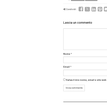
e u
rio
dis
sta
sup
sup
dis
acc
reg
osp
igi
Flex 