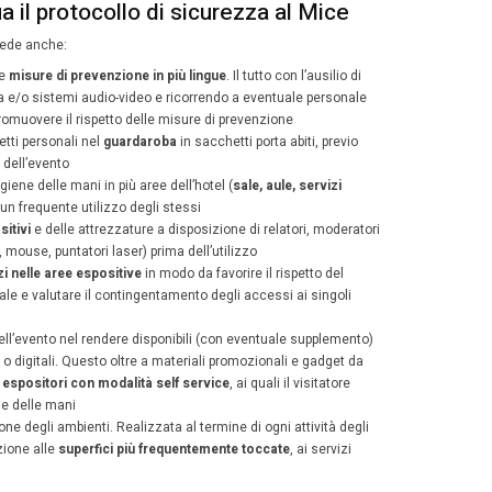
i in sicurezza: le misure
eguata gestione di
meeting, eventi, conferenze ed espos
no di emergenza
finalizzato alla gestione della presenz
ifesta febbre superiore ai 37.5°C e sintomi da Covid-19
petto del
distanziamento sociale
. Anche nelle attività rel
sone devono trovarsi ad almeno 1 metro di distanza l’una 
ligo di utilizzo di mascherine protettive
ponibilità di gel sanificante all’ingresso della sala meetin