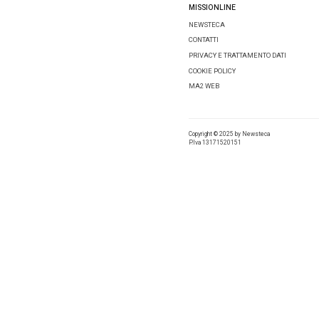
delle lin
consiglio
Valida pe
E’ stato
redatto 
Approfon
Federco