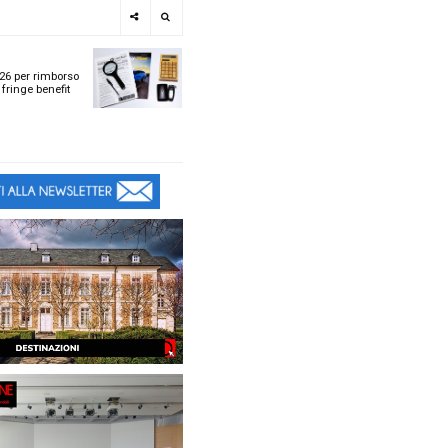
e
SPOTLIGHT
i
Tabelle ACI 2026 per r
l
chilometrico e fringe b
t
t
ù