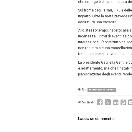
Homepag
L’im
turi
23 Giu
Federcon
tensioni
che emer
Sul fron