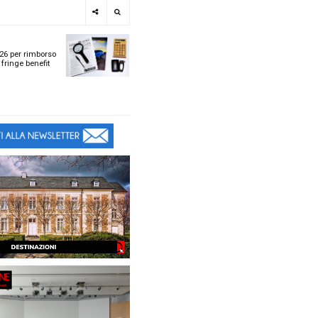
e
SPOTLIGHT
i
Tabelle ACI 2026 per r
l
chilometrico e fringe b
t
t
ù