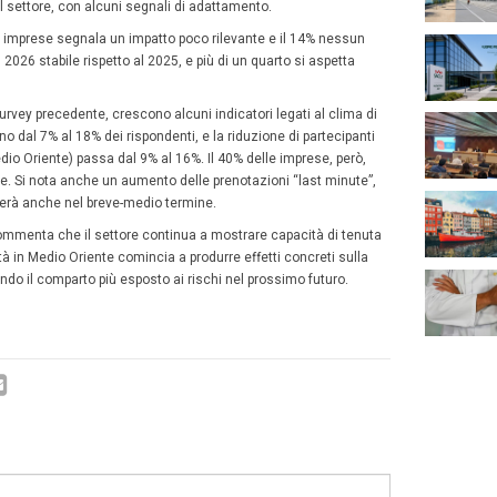
e
Mission Mice
patto delle tensioni in Medi
smo congressuale italiano
23
gno 2026
A cura della redazione
Giugno
gressi&eventi ha condotto una nuova survey tra le impre
2026
 in Medio Oriente stiano influenzando il turismo congress
ge è di buona tenuta del settore, con alcuni segnali di 
te degli affari, il 70% delle imprese segnala un impatto po