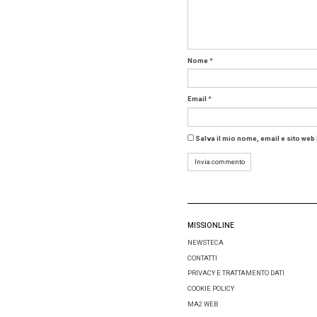
impatto. 
addirittu
Allo ste
incertezz
internaz
non regi
tendenza
La presi
e adatta
pianific
Tag:
fe
Condivid