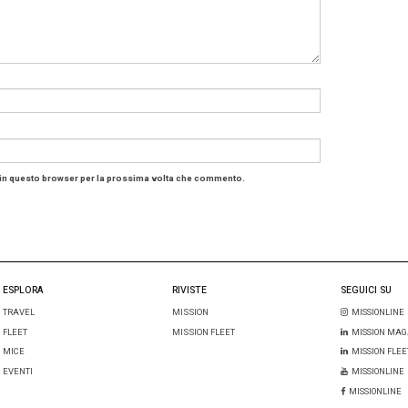
Oltre la metà prevede un 2026 stabile rispetto al 2025, e 
ra una crescita.
sso tempo, rispetto alla survey precedente, crescono alcuni
a: i rinvii di eventi salgono dal 7% al 18% dei rispondenti,
ionali (soprattutto dal Medio Oriente) passa dal 9% al 16%.
stra alcuna cancellazione. Si nota anche un aumento dell
 che si prevede continuerà anche nel breve-medio termi
dente Gabriella Gentile commenta che il settore continua
mento, ma che l’instabilità in Medio Oriente comincia a pr
azione degli eventi, rendendo il comparto più esposto ai r
dercongressi&eventi
i: