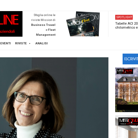
NEWSTECA
Sfoglia online l
riviste Mission d
Business Trave
e
Flee
Managemen
Scopri di pi
FLEET
MICE
EVENTI
RIVISTE
ANALISI