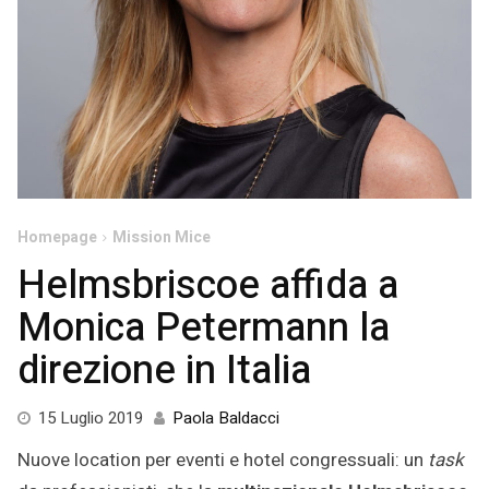
Homepage
Mission Mice
Helmsbriscoe affida a
Monica Petermann la
direzione in Italia
15
15 Luglio 2019
Paola Baldacci
Luglio
Nuove location per eventi e hotel congressuali: un
task
2019