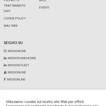
PRIVACY E
MICE
TRATTAMENTO
EVENTI
DATI
COOKIE POLICY
MA2 WEB
SEGUICI SU
MISSIONLINE
MISSION MAGAZINE
MISSION FLEET
MISSIONLINE
MISSIONLINE
Utilizziamo i cookie sul nostro sito Web per offrirti
Copyright © 2025 by Newsteca