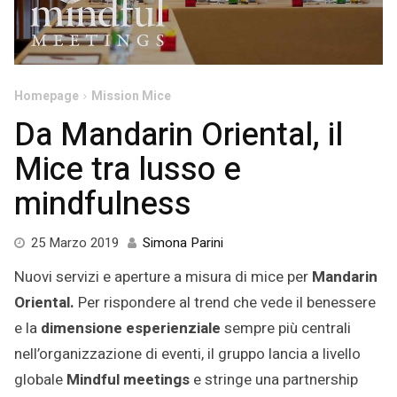
Homepage
Mission Mice
Da Mandarin Oriental, il
Mice tra lusso e
mindfulness
16
25 Marzo 2019
Simona Parini
Febbraio
Nuovi servizi e aperture a misura di mice per
Mandarin
2022
Oriental.
Per rispondere al trend che vede il benessere
e la
dimensione esperienziale
sempre più centrali
nell’organizzazione di eventi, il gruppo lancia a livello
globale
Mindful meetings
e stringe una partnership