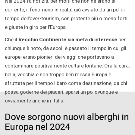
Nel 2024 fa notizia, per molti che non ne erano al
2024
corrente, il fenomeno in realtà già avviato da un po’ di
tempo dell’over-tourism, con proteste più o meno forti
e giuste in giro per l’Europa.
Che il
Vecchio Continente sia meta di interesse
per
chiunque è noto, da secoli è passato il tempo in cui gli
europei erano pionieri dei viaggi che portavano a
contaminare positivamente culture lontane. Ora la cara,
bella, vecchia e non troppo ben messa Europa è
sfruttata per il tempo libero come destinazione, da chi
possa goderne dei piaceri, sparsi un po’ ovunque e
ovviamente anche in Italia.
Dove sorgono nuovi alberghi in
Europa nel 2024