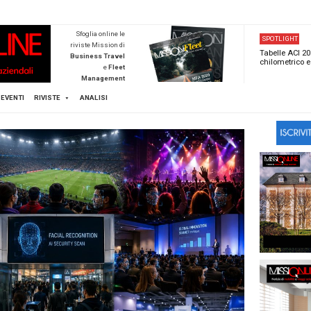
NEWSTECA
Sfoglia online l
riviste Mission d
Business Trave
e
Flee
Managemen
Scopri di pi
FLEET
MICE
EVENTI
RIVISTE
ANALISI