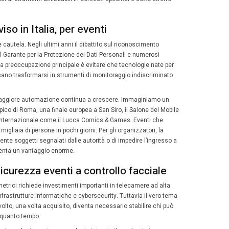
o controlli sempre più rapidi e precisi.
controllati e visti in faccia già in aeroport
ti Uniti, aziende come Clear consentono già in diversi aero
nali con sistemi biometrici basati sul riconoscimento del 
emia hanno sviluppato piattaforme capaci di identificare 
nche alcuni grandi stadi internazionali e arene per eventi
e simili per accelerare gli ingressi e rafforzare la sicure
ole UE tutelano tutti, quanto si legge il vol
 però, ha scelto una strada diversa. Da un lato riconosce 
le, dall’altro teme il rischio di trasformare gli spazi pubbli
te. È proprio per questo che il nuovo AI Act, il regolam
ligenza artificiale, introduce limiti molto rigidi all’uso de
i telecamere che scandagliano continuamente i volti di tut