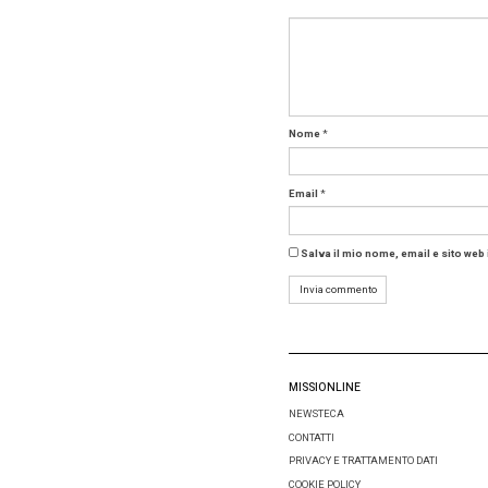
di Milan
richiaman
possibili
persone 
Quale
Certo, i
definizio
riguarda 
utilizzar
Le azien
progettat
associazi
sé il ris