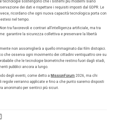
le con il modello europeo di tutela dei diritti fondamental
ioni esistono, ma sono circoscritte. Situazioni legate all
tici, alla ricerca di persone scomparse o a minacce part
are l’impiego di sistemi biometrici da parte delle autorità
 libera generalizzato, bensì di strumenti utilizzabili in con
.
vi controlli del viso in Italia, per ev
si è mossa con particolare cautela. Negli ultimi anni il di
 ha coinvolto il Governo, il Garante per la Protezione dei 
i del settore sicurezza. La preoccupazione principale è e
are reati e minacce possano trasformarsi in strumenti d
polazione.
a pressione verso una maggiore automazione continua 
oncerto allo Stadio Olimpico di Roma, una finale europea 