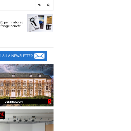
e
SPOTLIGHT
i
Tabelle ACI 2026 per r
l
chilometrico e fringe b
t
t
ù