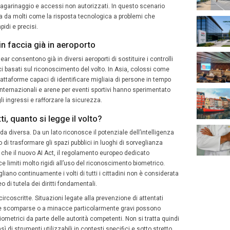
gno 2026
A cura della redazione
a un concerto mostrando semplicemente il proprio viso inv
 di uno stadio, di un paddock, senza estrarre documenti o
 secondi da una telecamera intelligente mentre migliaia
raneamente. Fino a pochi anni fa sembrava fantascienza
 che sta alimentando un dibattito sempre più acceso tra o
ropa siamo avanti su tutto, anche 
zza dei grandi eventi è diventata una delle priorità assol
, partite internazionali, fiere, manifestazioni pubbliche 
e luoghi complessi da gestire: concentrazioni enormi di p
, minacce terroristiche, bagarinaggio e accessi non autor
genza artificiale viene vista da molti come la risposta te