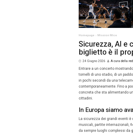
Homepag
Sicu
bigl