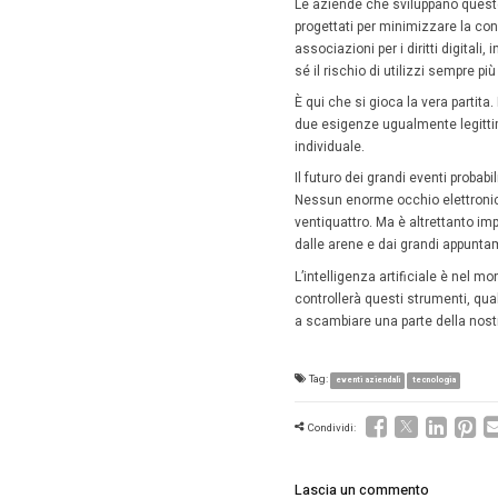
compatibi
Le eccez
terroris
giustific
di un via
controllo
I nuo
L’Italia 
facciale
operator
contrast
della po
Eppure l
grande c