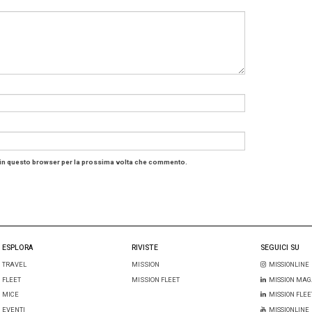
o o una manifestazione internazionale come il Lucca Co
o decine o centinaia di migliaia di persone in pochi giorni
tà di identificare rapidamente soggetti segnalati dalle aut
non autorizzate rappresenta un vantaggio enorme.
 costo per la sicurezza eventi a c
mplementare sistemi biometrici richiede investimenti impo
ne, software di analisi, infrastrutture informatiche e cybe
il costo per la privacy. Il volto, una volta acquisito, diven
lo, per quali finalità e per quanto tempo.
de che sviluppano queste tecnologie sostengono che i s
i per minimizzare la conservazione dei dati e rispettare i
oni per i diritti digitali, invece, ricordano che ogni nuo
chio di utilizzi sempre più estesi nel tempo.