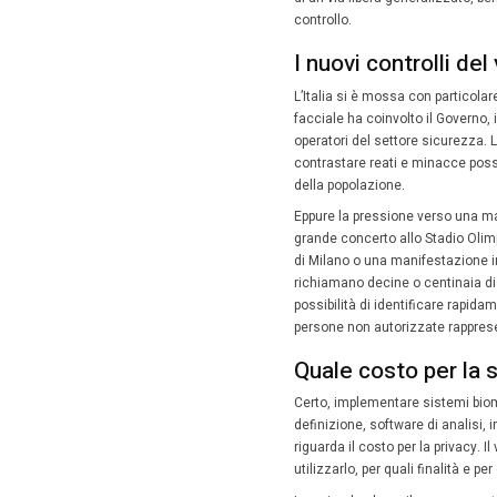
richiedon
Siamo 
Negli Sta
tradizio
NEC e Id
reale. A
tecnologi
Le reg
L’Europa,
artificia
permanen
all’intel
L’idea d