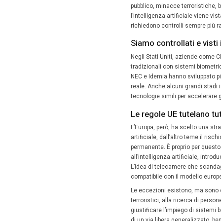
24 Giu
Entrare 
tornelli
in pochi
contempo
concreta
cittadini.
In Eu
La sicure
musicali
da sempr
pubblico
l’intelli