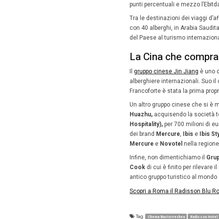
«Il prog
Italiano 
affordabl
comune. 
camera 