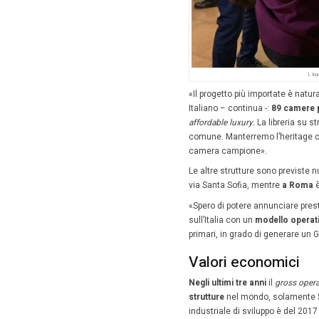
Ma i pian
Blu di vi
che con
benestare