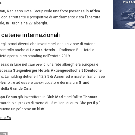
L’inaugurazione del Radisson Blu Milano, completamente rinnov
etto più importate è naturalmente l’albergo che sorgerà ne
– continua -:
89 camere per la linea Collection
che come 
e luxury.
La libreria su strada rimarrà, avrà anche un rist
Manterremo l’heritage culturale dell’istituzione TCI. In
campione».