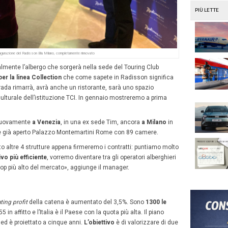
i sono molto ambiziosi e dopo la ristrutturazione dell’
hot
a Villapizzone rappresenta il via libera per approfondire su
l’arrivo di Basterrechea
– da un anno e mezzo – acquista
 della proprietà cinese che nell’Italia vede ampie possibil