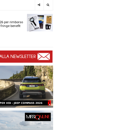
e
SPOTLIGHT
i
Tabelle ACI 2026 per r
l
chilometrico e fringe b
t
t
ù