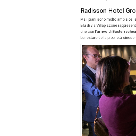
I pi
Bas
28 Nov
Radisso
l’
execut
spera di
Milano, i
controll
«Il focus
strategi
la pross
struttur
Radis