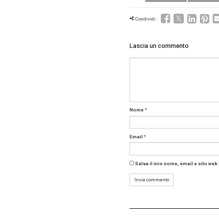
Le altre
via Sant
«Spero d
sull’Ital
primari,
Valo
Negli ult
struttur
industria
punti pe
Tra le d
con 40 a
del Paes