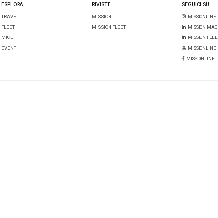
na che compra catene internazion
 cinese Jin Jiang
è uno degli ormai diversi che investe n
re internazionali. Suo il controllo anche di
Louvre Hotel
te è stata la prima proprietà aperta in co-branding nell’e
 gruppo cinese che si è messo in luce nel
take over
di una
,
acquisendo la società tedesca
Steigenberger Hotels A
ty),
per 700 milioni di euro. La holding detiene il 12,3% d
d
Mercure
,
Ibis
e
Ibis Styles
, oltre ad essere co-sviluppa
e
e
Novotel
nella regione della
Grande Cina
.
non dimentichiamo il
Gruppo Fosun
già investitore in
Clu
cui è finito per rilevare il marchio al prezzo di meno di 13 
ruppo turistico al mondo suona un po’ come un bluff.
 Roma il Radisson Blu Rome Es