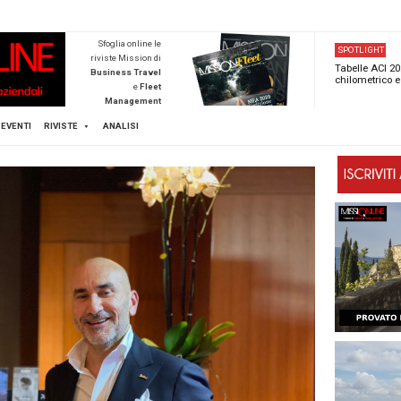
NEWSTECA
Sfoglia online l
riviste Mission d
Business Trave
e
Flee
Managemen
Scopri di pi
FLEET
MICE
EVENTI
RIVISTE
ANALISI