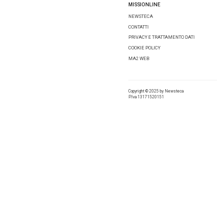
La Ci
Il
gruppo
alberghie
Francofor
Un altro
Huazhu
Hospitali
dei bran
Mercur
Infine, 
Cook
di 
antico g
Scopri a