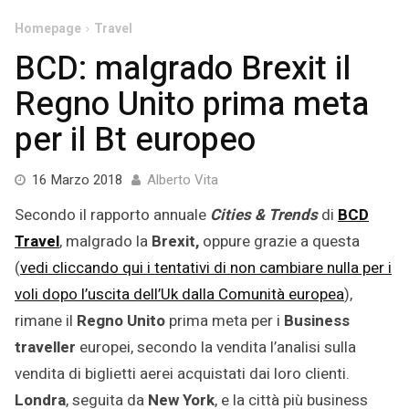
Homepage
Travel
BCD: malgrado Brexit il
Regno Unito prima meta
per il Bt europeo
29
16 Marzo 2018
Alberto Vita
Luglio
Secondo il rapporto annuale
Cities & Trends
di
BCD
2021
Travel
, malgrado la
Brexit,
oppure grazie a questa
(
vedi cliccando qui i tentativi di non cambiare nulla per i
voli dopo l’uscita dell’Uk dalla Comunità europea
),
rimane il
Regno Unito
prima meta per i
Business
traveller
europei, secondo la vendita l’analisi sulla
vendita di biglietti aerei acquistati dai loro clienti.
Londra
, seguita da
New York
, e la città più business