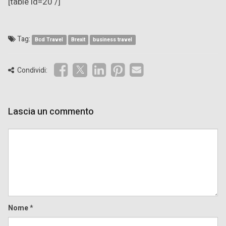
[table id=20 /]
Tag:
Bcd Travel
Brexit
business travel
Condividi:
Lascia un commento
Comment
Nome
*