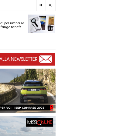
e
SPOTLIGHT
i
Tabelle ACI 2026 per r
l
chilometrico e fringe b
t
t
ù