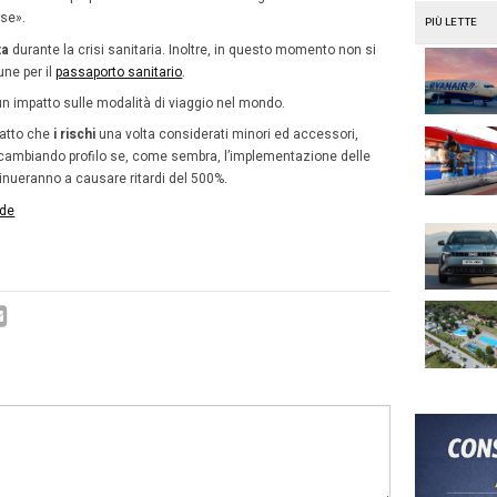
o dell’assicurazione erano le merci e il carico della nave
maggior valore che viaggia intorno al mondo è rappresent
e dal loro
diritto alla salute
. Viaggiare all’estero può anc
zione che molte situazioni potrebbero nascondere
insid
ta dei viaggiatori più esperti: che si tratti del ritardo del
n problema di salute».
 omogenee in Europa: un quadro no
e leader nell’
assicurazione delle trasferte all’estero
, A
ti coperture ampie e complete, disegnate per garantire la
er lavoro.
ella pandemia, il 50% delle
destinazioni del business tra
, in particolare il 30% in Europa. Invece, il rimanente 20
.