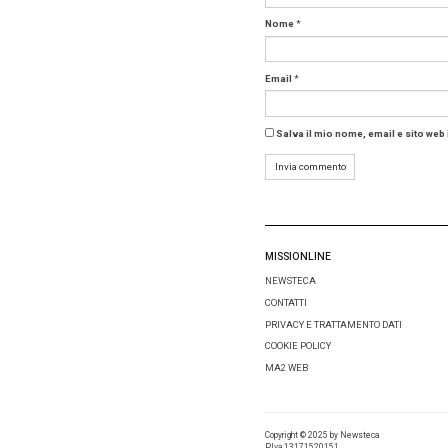
In caso 
sia in Eu
sanitari
nazioni l
omogeneo
Questa
sta defi
Senza du
Come pri
come il
nuove pr
Approfon