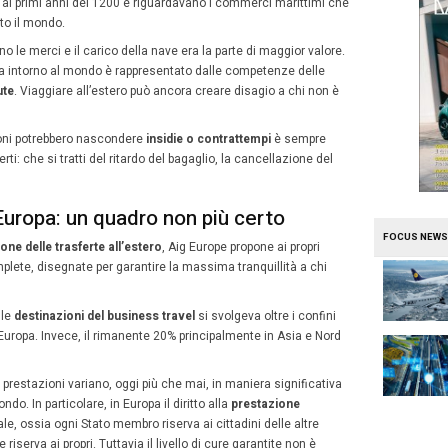
27
lio 2021
A cura della redazione
Luglio
rio delle assicurazioni di viaggio continua a cambiare
2021
fluidi
.
bile come in pochi mesi anche le certezze che sembrava
e. Le abitudini delle
trasferte di lavoro
stanno mutando r
 fase di assestamento:
i rischi legati alla salute
hanno a
e», spiega
Aig Europe
.
rio assicurazioni di viaggio e Covi
etenze dei dipendenti
eri, prima dello scoppio del Covid-19, la
compagnia assicu
ntratti di tutela risalivano ai primi anni del 1200 e rigua
ia si diffondevano in tutto il mondo.