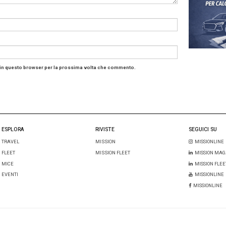
di
emergenza medica
, le prestazioni variano, oggi più ch
ropa che nel resto del mondo. In particolare, in Europa il d
a
è garantito su base locale, ossia ogni Stato membro riser
o stesso trattamento che riserva ai propri. Tuttavia il live
 e può riservare sorprese».
disomogeneità si è acuita
durante la crisi sanitaria. Ino
nendo un protocollo comune per il
passaporto sanitario
.
bbio, tutto questo avrà un impatto sulle modalità di via
ma conseguenza c’è il fatto che
i rischi
una volta consid
ritardo del volo
, stanno cambiando profilo se, come semb
ocedure di imbarco continueranno a causare ritardi del 
disci su Aig.co/IT/aziende