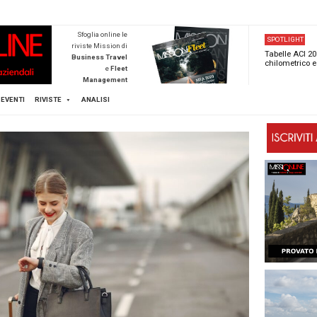
NEWSTECA
Sfoglia online l
riviste Mission d
Business Trave
e
Flee
Managemen
Scopri di pi
FLEET
MICE
EVENTI
RIVISTE
ANALISI