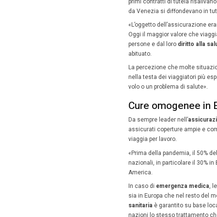
27 Lug
Lo scena
contorni 
«Incredi
sgretolat
continua
maggior
Scena
comp
Appena i
primi co
da Venez