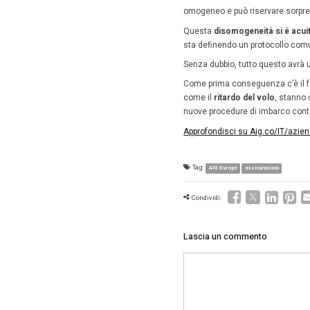
«L’oggett
Oggi il 
persone 
abituato.
La perce
nella tes
volo o u
Cure
Da sempr
assicura
viaggia p
«Prima d
nazionali
America