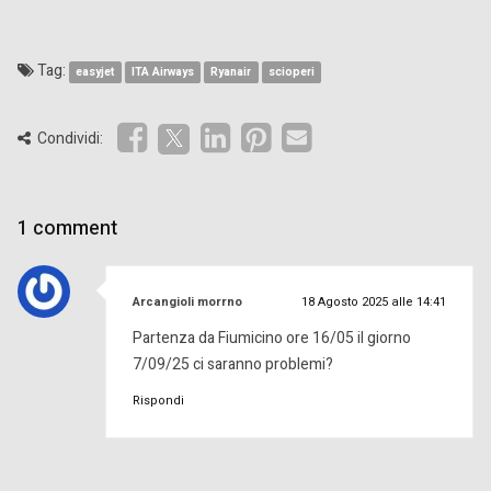
Tag:
easyjet
ITA Airways
Ryanair
scioperi
Condividi:
1 comment
ha
Arcangioli morrno
18 Agosto 2025 alle 14:41
detto:
Partenza da Fiumicino ore 16/05 il giorno
7/09/25 ci saranno problemi?
Rispondi