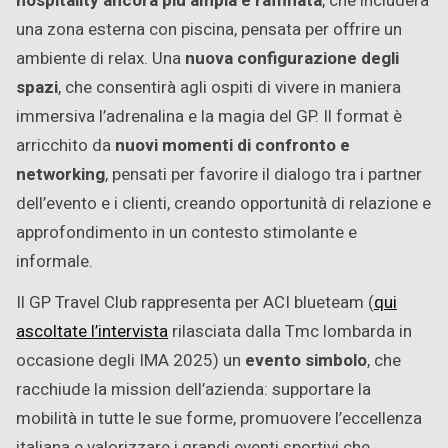
hospitality ancora più ampia e raffinata
, che includerà
una zona esterna con piscina, pensata per offrire un
ambiente di relax. Una
nuova configurazione degli
spazi
, che consentirà agli ospiti di vivere in maniera
immersiva l’adrenalina e la magia del GP. Il format è
arricchito da
nuovi momenti di confronto e
networking
, pensati per favorire il dialogo tra i partner
dell’evento e i clienti, creando opportunità di relazione e
approfondimento in un contesto stimolante e
informale.
Il GP Travel Club rappresenta per ACI blueteam (
qui
ascoltate l’intervista
rilasciata dalla Tmc lombarda in
occasione degli IMA 2025) un
evento simbolo
, che
racchiude la mission dell’azienda: supportare la
mobilità in tutte le sue forme, promuovere l’eccellenza
italiana e valorizzare i grandi eventi sportivi che