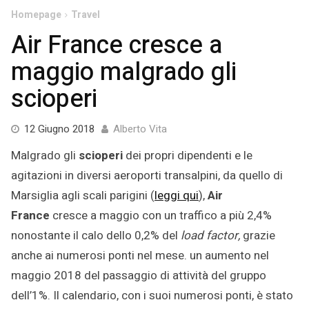
Homepage
Travel
Air France cresce a
maggio malgrado gli
scioperi
11
12 Giugno 2018
Alberto Vita
Giugno
Malgrado gli
scioperi
dei propri dipendenti e le
2018
agitazioni in diversi aeroporti transalpini, da quello di
Marsiglia agli scali parigini (
leggi qui
),
Air
France
cresce a maggio con un traffico a più 2,4%
nonostante il calo dello 0,2% del
load factor,
grazie
anche ai numerosi ponti nel mese. un aumento nel
maggio 2018 del passaggio di attività del gruppo
dell’1%. Il calendario, con i suoi numerosi ponti, è stato