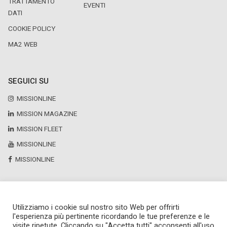
TRATTAMENTO
EVENTI
DATI
COOKIE POLICY
MA2 WEB
SEGUICI SU
MISSIONLINE
MISSION MAGAZINE
MISSION FLEET
MISSIONLINE
MISSIONLINE
Utilizziamo i cookie sul nostro sito Web per offrirti
Copyright © 2025 by Newsteca
l'esperienza più pertinente ricordando le tue preferenze e le
P.Iva 13171520151
visite ripetute. Cliccando su "Accetta tutti" acconsenti all'uso