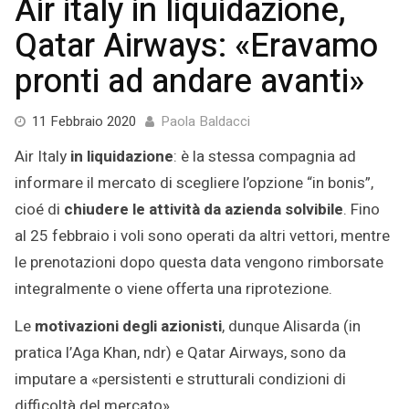
Air italy in liquidazione,
Qatar Airways: «Eravamo
pronti ad andare avanti»
11
11 Febbraio 2020
Paola Baldacci
Maggio
Air Italy
in liquidazione
: è la stessa compagnia ad
2022
informare il mercato di scegliere l’opzione “in bonis”,
cioé di
chiudere le attività da azienda solvibile
. Fino
al 25 febbraio i voli sono operati da altri vettori, mentre
le prenotazioni dopo questa data vengono rimborsate
integralmente o viene offerta una riprotezione.
Le
motivazioni degli azionisti
, dunque Alisarda (in
pratica l’Aga Khan, ndr) e Qatar Airways, sono da
imputare a «persistenti e strutturali condizioni di
difficoltà del mercato».