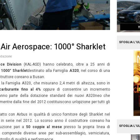
e
Travel
us e Korean Air Aerospace: 