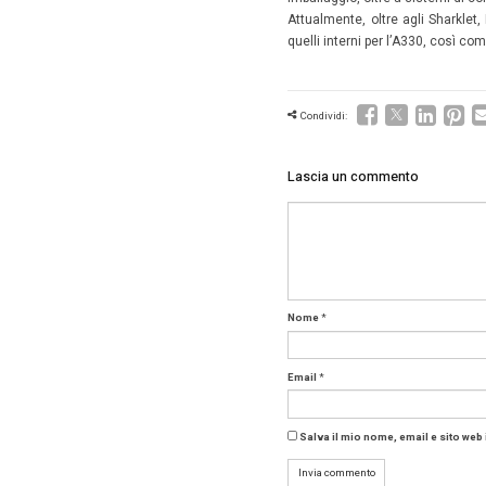
12 Feb
Airbus
collabor
cerimoni
Gli Shar
grado d
dell’aut
entreran
altri mod
KAL-ASD,
2010, ha
raggiun
assembl
imballagg
Attualme
quelli in