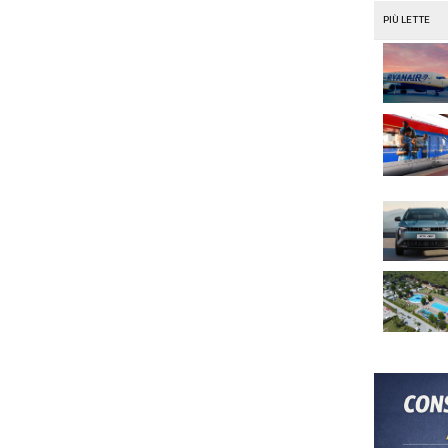
i:
un commento