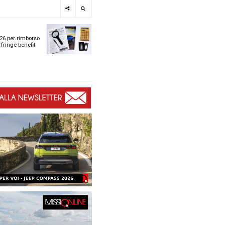
e
SPOTLIGHT
i
Tabelle ACI 2026 per r
l
chilometrico e fringe b
t
t
ù