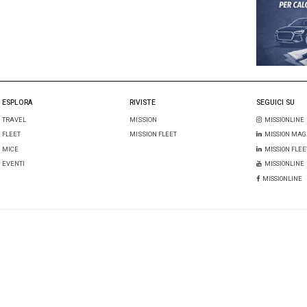
l mio nome, email e sito web in questo browser per la prossima 