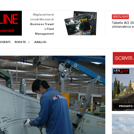
NEWSTECA
Sfoglia online l
riviste Mission d
Business Trave
e
Flee
Managemen
Scopri di pi
FLEET
MICE
EVENTI
RIVISTE
ANALISI