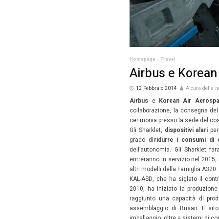
Homepag
Airb