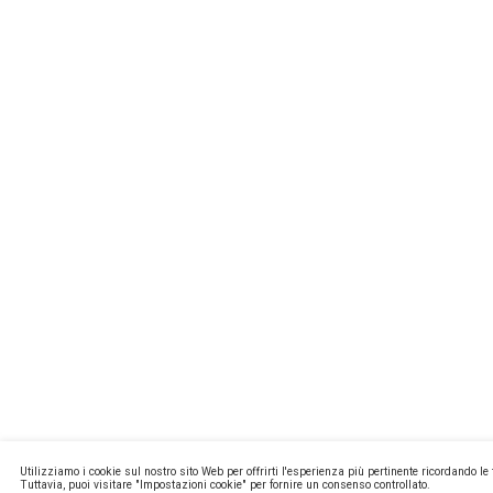
MISSIONL
NEWSTEC
CONTATTI
PRIVACY E
COOKIE PO
MA2 WEB
Copyright ©
P.Iva 13171