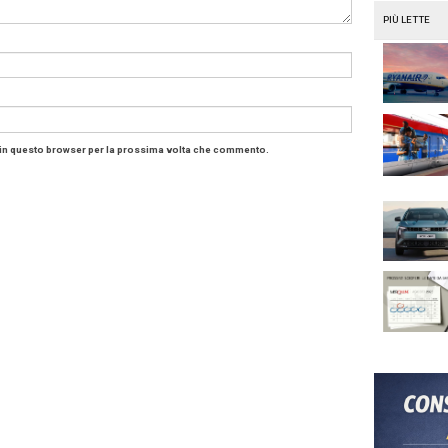
Secondo
Les Echos
infatti “non vi è alcuna indicazione che
a possa concretizzarsi e potrebbe essere solo una cort
e su Lufthansa. In passato l’amministratore delegato di 
c
, aveva più volte negato l’interesse per l’ acquisizione d
già affermato, non siamo candidati all’acquisizione di que
dr
) che si trovano in complesse situazioni di ristrutturaz
i Air France-KLM ha ribadito martedì sera durante una di
ti a Parigi”. Riportando inoltre anche il “no” di Delta, dett
domanda di un giornalista italiano (che, tra parentesi, ero
 France KLM
Alitalia
Carsten Spohr
Cerberus
Delta Air Lines
easyjet
Luf
i:
un commento