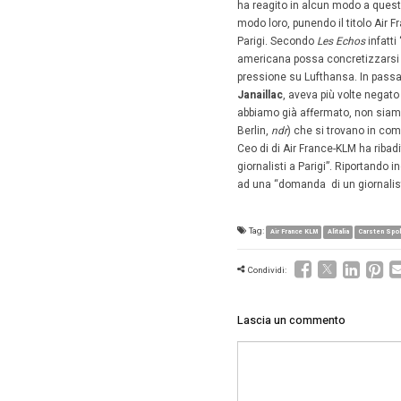
la guida
fare pri
process
pista di
riaprireb
ai franc
transatl
allo svil
Mentre S
Da Parig
sul vetto
ceo
Ed B
volte un
ha reagit
modo loro