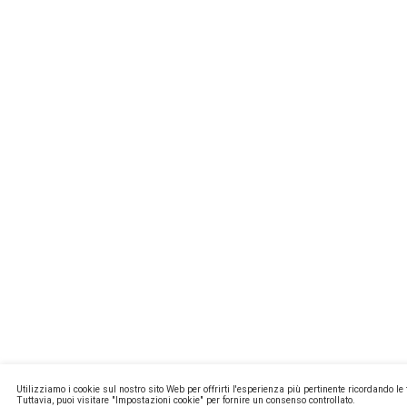
MISSIONL
NEWSTEC
CONTATTI
PRIVACY E
COOKIE PO
MA2 WEB
Copyright ©
P.Iva 13171