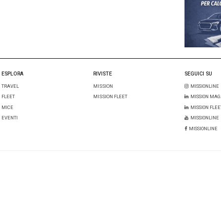
l mio nome, email e sito web in questo browser per la prossima 