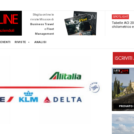
NEWSTECA
Sfoglia online l
riviste Mission d
Business Trave
e
Flee
Managemen
Scopri di pi
FLEET
MICE
EVENTI
RIVISTE
ANALISI