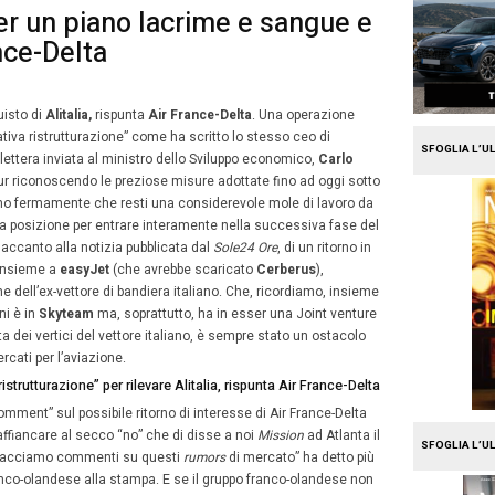
e
Travel
alia, Spohr per un piano lac
unta Air France-Delta
2
naio 2018
Alberto Vita
Febbraio
frena
Lufthansa
per l’acquisto di
Alitalia,
rispunta
Air Fra
2022
e solo dopo “una significativa ristrutturazione” come ha s
sa
Carsten Spohr
in una lettera inviata al ministro dello
, sottolineando come “Pur riconoscendo le preziose misu