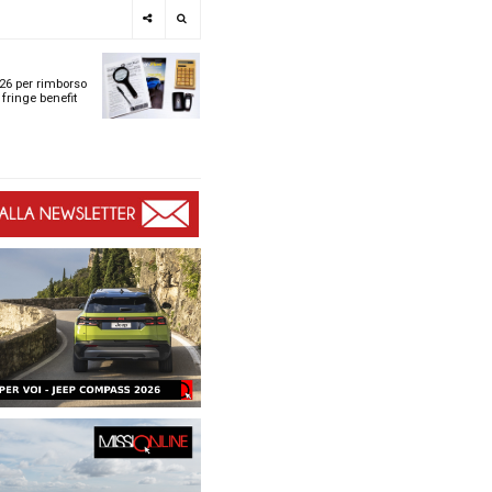
e
SPOTLIGHT
i
Tabelle ACI 2026 per r
l
chilometrico e fringe b
t
t
ù