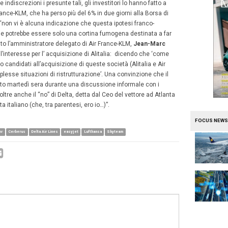
 dei commissari, crediamo fermamente che resti una con
ma che Lufthansa sia nella posizione per entrare interam
o”
.
Un irrigidimento che, accanto alla notizia pubblicata 
Air France-KLM
e
Delta
insieme a
easyJet
(che avrebbe 
be, e di molto, la questione dell’ex-vettore di bandiera it
o-olandesi e agli americani è in
Skyteam
ma, soprattutto,
antica che, sempre a detta dei vertici del vettore italian
uppo in uno dei miglior mercati per l’aviazione.
pohr chiede una “forte ristrutturazione” per rilevare Alit
i e Amsterdam, un “no comment” sul possibile ritorno di i
re italiano, che si va ad affiancare al secco “no” che di 
astian
(
leggi qui
): “Non facciamo commenti su questi
ru
 portavoce del gruppo franco-olandese alla stampa. E se 
o in alcun modo a queste indiscrezioni i presunte tali, gli
, punendo il titolo Air France-KLM, che ha perso più del 6