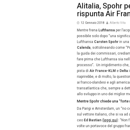
Homepag
Alit
risp
12 Gen
Mentre 
possibil
Lufthan
Calenda