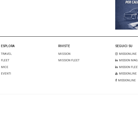
Plus
Amadeus
Bcd Travel
i:
un commento