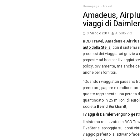
Homepag
Amad
viag
3 Magg
BCD Tra
auto dell
processi 