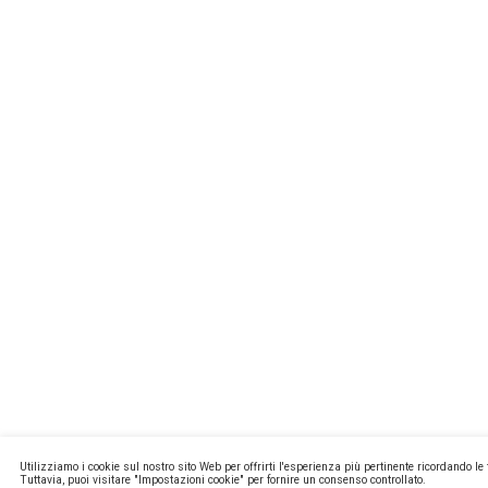
MISSIONL
NEWSTEC
CONTATTI
PRIVACY E
COOKIE PO
MA2 WEB
Copyright ©
P.Iva 13171