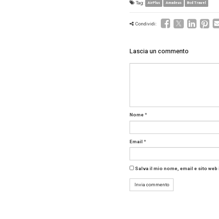
standard
algoritmi
“Ogni co
del tutto
di forni
le azien
BCD Trav
supervis
adattata
prenotaz
responsa
La fase 
introdott