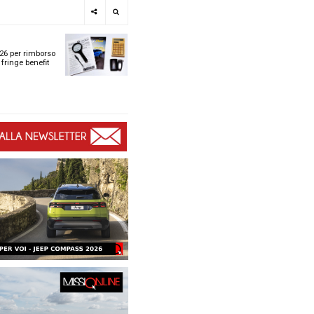
e
SPOTLIGHT
i
Tabelle ACI 2026 per r
l
chilometrico e fringe b
t
t
ù