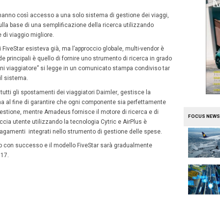
ad hoc per il viaggiatore d’affari che sta facendo quella r
ovviamente, ma anche del loro comportamento passato e d
 i fornitori.
i viaggiatori passano troppo tempo in compiti amministrati
e, pagare e rendicontare le note spese, per una società 
appresenta una perdita di tempo da dedicare al lavoro pr
ato in 25 milioni di euro l’anno ” ha affermato il direttore
Bernd Burkhardt
,
 di Daimler vengono gestiti con FiveStar
ma realizzato da BCD Travel, Amadeus e AirPlus per la cas
si appoggia sui conti virtuali di pagamento dell’azienda ch
preferito, si attivano facendo partire la fatturazione auto
 elaborazione di spesa.
dipendenti Daimler hanno hanno così accesso a una solo s