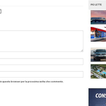
izzato e semplificato, sulla base di una semplificazione 
 per identificare l’opzione di viaggio migliore.
mponente del modello di FiveStar esisteva già, ma l’appro
 innovativo, una delle sfide principali è quello di fornire 
re l’opzione” ideale “per ogni viaggiatore” si legge in un 
de che hanno realizzato il sistema.
el, la TMC che gestisce tutti gli spostamenti dei viaggiat
ione generale del sistema al fine di garantire che ogni
 alla nuova modalità di gestione, mentre Amadeus fornisce
ione, così come l’interfaccia utente utilizzando la tecnol
bile della gestione dei pagamenti integrati nello strume
di test è stato completato con successo e il modello Fi
o in tutto il mondo nel 2017.