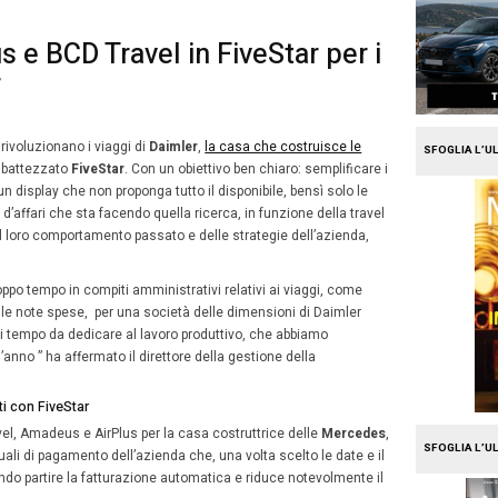
e
Travel
eus, Airplus e BCD Travel in
gi di Daimler
11
io 2017
Alberto Vita
Giugno
vel, Amadeus
e
AirPlus
rivoluzionano i viaggi di
Daimler
2020
a Stella
, con il sistema ribattezzato
FiveStar
. Con un obi
dei viaggiatori grazie a un display che non proponga tutto 