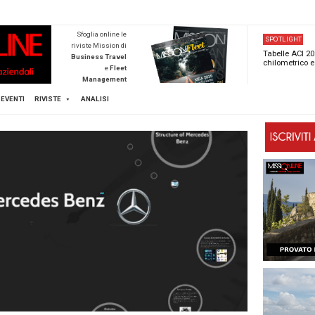
NEWSTECA
Sfoglia online l
riviste Mission d
Business Trave
e
Flee
Managemen
Scopri di pi
FLEET
MICE
EVENTI
RIVISTE
ANALISI