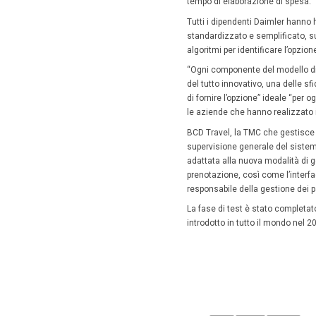
proposte 
policy, 
anche per
“Quando 
prenotar
questo r
quantific
società
I viaggi
Il siste
FiveStar 
viaggio 
tempo di
Tutti i 