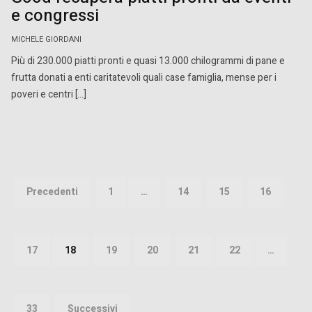
e congressi
MICHELE GIORDANI
Più di 230.000 piatti pronti e quasi 13.000 chilogrammi di pane e
frutta donati a enti caritatevoli quali case famiglia, mense per i
poveri e centri […]
Paginazione
degli
Precedenti
1
…
14
15
16
articoli
17
18
19
20
21
22
…
33
Successivi