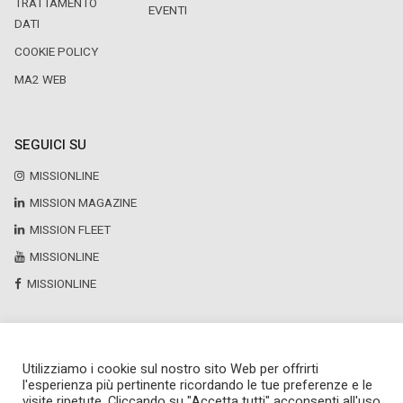
TRATTAMENTO
EVENTI
DATI
COOKIE POLICY
MA2 WEB
SEGUICI SU
MISSIONLINE
MISSION MAGAZINE
MISSION FLEET
MISSIONLINE
MISSIONLINE
Utilizziamo i cookie sul nostro sito Web per offrirti
Copyright © 2025 by Newsteca
l'esperienza più pertinente ricordando le tue preferenze e le
P.Iva 13171520151
visite ripetute. Cliccando su "Accetta tutti" acconsenti all'uso