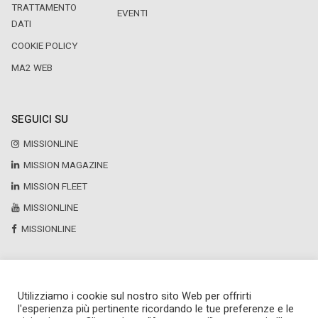
TRATTAMENTO
EVENTI
DATI
COOKIE POLICY
MA2 WEB
SEGUICI SU
MISSIONLINE
MISSION MAGAZINE
MISSION FLEET
MISSIONLINE
MISSIONLINE
Utilizziamo i cookie sul nostro sito Web per offrirti
Copyright © 2025 by Newsteca
l'esperienza più pertinente ricordando le tue preferenze e le
P.Iva 13171520151