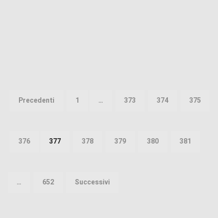
Paginazione
degli
Precedenti
1
…
373
374
375
articoli
376
377
378
379
380
381
…
652
Successivi