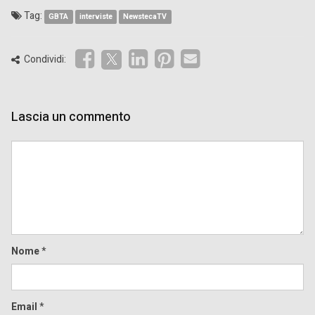
Tag:
GBTA
interviste
NewstecaTV
Condividi:
Lascia un commento
Comment
Nome
*
Email
*