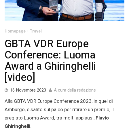
Homepage
Travel
GBTA VDR Europe
Conference: Luoma
Award a Ghiringhelli
[video]
16
16 Novembre 2023
A cura della redazione
Novembre
Alla GBTA VDR Europe Conference 2023, in quel di
2023
Amburgo, è salito sul palco per ritirare un premio, il
pregiato Luoma Award, tra molti applausi,
Flavio
Ghiringhelli
.