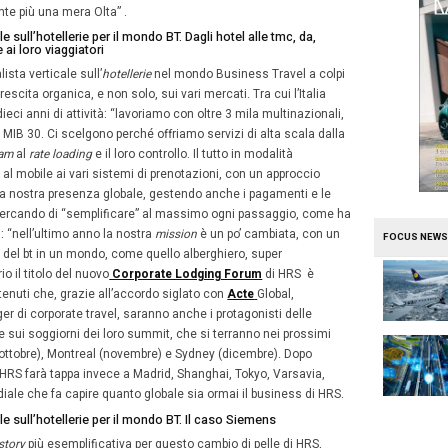
’ordine “semplificazione” per
HRS
(
come nel loro corpora
2020
 leggi qui
) , ma con una struttura sempre più verticale e 
oluzioni specializzate sul mondo dell’
hotellerie
e a una st
ionale con 34 uffici ad oggi, con sei nuove aperture: negl
tre a quello di
New York
entro l’estate, in
India
, a
Delhi
e
, a
Seoul
in
Sud Corea
, già aperto e, malgrado siamo già
ea
, con
Stoccolma
e
Amsterdam
in arrivo entro fine an
atori alberghieri, che si affiancano alla nostra nuova sede
 ospitare ben 850 persone e dove decidiamo le strategie
ologie tutte
inhouse
” commenta il nuovo Managing Directo
lis
(
leggi qui
), che precisa come questo sviluppo porti l’a
i la nostra intervista esclusiva al ceo Tobias cliccando q
outsourcer end-to-end
, una specialista verticale sull’
hoteller
ore del Business Travel, andando sempre di più ad abbando
iderandoci assolutamente più una mera Olta” .
ta a specialista verticale sull’hotellerie per il mondo BT.