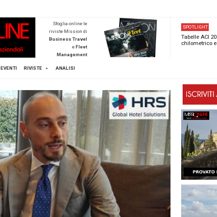
NEWSTECA
Sfoglia online l
riviste Mission d
Business Trave
e
Flee
Managemen
Scopri di pi
FLEET
MICE
EVENTI
RIVISTE
ANALISI