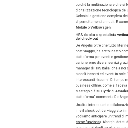
naturalme
HRS si è 
di invest
dove, il 
di cui il
contratt
multicana
multicul
note spe
sottolin
forte fo
frammenta
Simplify
l’associ
sessioni
mesi a S