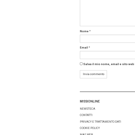
manager 
piccoli 
interess
business
Meetago
piattafo
Un’altra
in e il 
vogliamo
come fu
prendend
che lo ut
HRS, un 
HRS, com