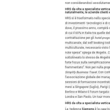
Parola d
a Milano,
nostre s
multinaz
Dallas
ol
Mumbai
area
Em
contratt
possiamo
con tecn
De Ange
(
leggi qu
un
full 
del sett
non cons
HRS da ol