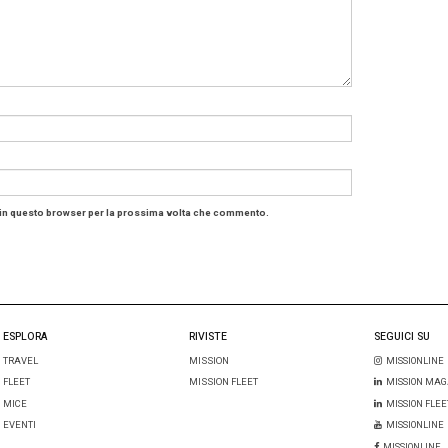
di HRS Italia, che a noi di Mission sottolinea come sia 
incontri ed eventi in sole 36 ore ma anche “un evento con
anti risparmi. Di tempo ma anche di denaro”. Perché è semp
 offline, come si faceva sino a ieri, con oltre 100 mila
co
 già su
Cytrix
di
Amadeus
, “già tre aziende italiane lo
rma” commenta De Angelis, che aggiunge “E presto sba
 interessante collaborazione in atto per HRS è quella con
check out dei viaggiatori in albergo, “come è già success
 anticipare un trend di mercato che sicuramente arriverà
nziona
). Alberghi dotati di questa tecnologia che HRS co
oli dagli hotel program delle aziende, avendo così già un
ilizzerà sin da subito dalla sua istallazione.
Player che fa disruption
e dice de Angelis, è un “
player
che fa
disruption
” nel set