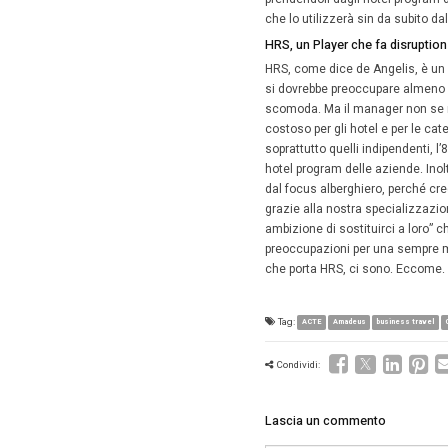
Berlino 
Londra e
HRS da o
La tede
poiché l
digitali
Colonia 
di perno
Mobile
HRS da o
del chec
De Angeli
post via
piattafo
caricher