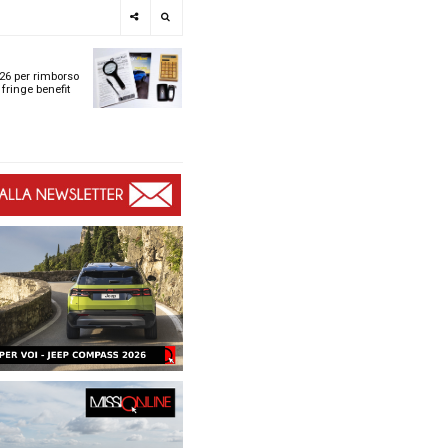
e
SPOTLIGHT
i
Tabelle ACI 2026 per r
l
chilometrico e fringe b
t
t
ù