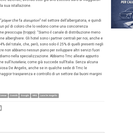
e Milano il Forum targato HRS farà tappa invece a Madrid,
 San Paolo. Un tour mondiale che fa capire quanto globale
lta a specialista verticale sull’hotellerie per il mondo B
sca
Siemens
è la
case history
più esemplificativa per que
a multinazionale che si focalizza nelle aree dell’elettrif
zzazione tecnologica dei processi e delle aziende ha affi
la gestione completa dei suoi programmi alberghieri in tutt
ttamenti annuali. E come Siemens, HRS lavora con altri b
o
Volkswagen
.
lta a specialista verticale sull’hotellerie. Anche per il M
k-out
s oltre che tutto l’iter negoziativo, l’operatività, dalle pr
ggio, ha sottolineato come HRS serva su un piatto d’argen
rma per eventi e gestione gruppi
Meetago
(
vedi qui la pr
emo diversi servizi grazie al suo modulo
multi-supplier
e 