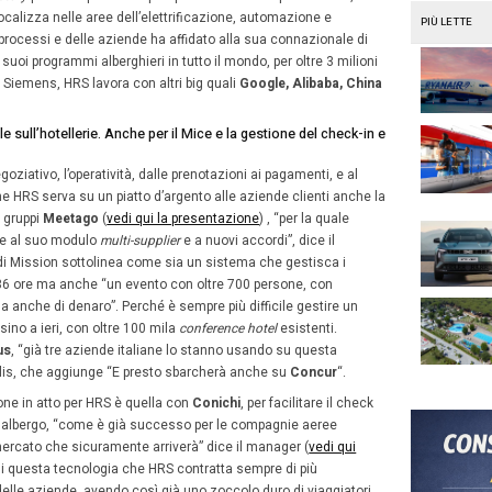
nte, le aziende clienti e ai loro viaggiatori
trasformato nello specialista verticale sull’
hotellerie
nel 
imenti tecnologici e di crescita organica, e non solo, sui v
prossimo anno, compirà dieci anni di attività: “lavoriamo 
 60% in Italia tra quelle del MIB 30. Ci scelgono perché off
azione per gli
hotel program
al
rate loading
e il loro control
le, dal self booking tool al mobile ai vari sistemi di pre
turale, necessario visto la nostra presenza globale, ges
se” spiega de Angelis. Cercando di “semplificare” al m
eato lo stesso de Angelis: “nell’ultimo anno la nostra
mis
cus sulla semplificazione del bt in un mondo, come quello
to”. Non per nulla proprio il titolo del nuovo
Corporate 
 Business Travel.
Con contenuti che, grazie all’accordo si
azione globale dei manager di corporate travel, saranno a
 di formazione incentrate sui soggiorni dei loro summit, 
ingapore (luglio), Parigi (ottobre), Montreal (novembre) 