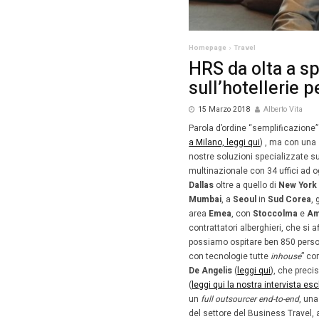
Homepag
HRS 
sull
15 Mar