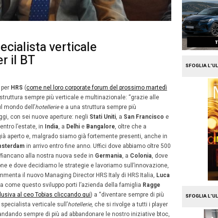
e
Travel
da olta a specialista vertica
’hotellerie per il BT
27
zo 2018
Alberto Vita
Novembre