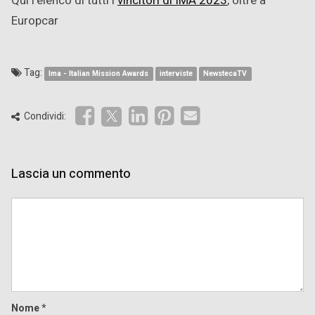
Qui l’elenco di tutti i
vincitori di IMA 2023
, oltre a
Europcar
Tag:
Ima - Italian Mission Awards
interviste
NewstecaTV
Condividi:
Lascia un commento
Comment
Nome
*