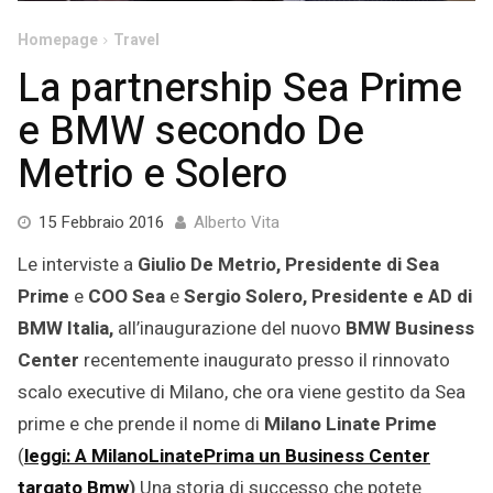
Homepage
Travel
La partnership Sea Prime
e BMW secondo De
Metrio e Solero
9
15 Febbraio 2016
Alberto Vita
Giugno
Le interviste a
Giulio De Metrio, Presidente di Sea
2020
Prime
e
COO Sea
e
Sergio Solero, Presidente e AD di
BMW Italia,
all’inaugurazione del nuovo
BMW Business
Center
recentemente inaugurato presso il rinnovato
scalo executive di Milano, che ora viene gestito da Sea
prime e che prende il nome di
Milano Linate Prime
(
leggi: A MilanoLinatePrima un Business Center
targato Bmw
)
Una storia di successo che potete