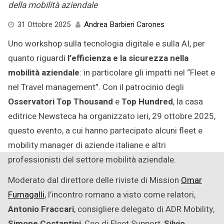
della mobilità aziendale
7
31 Ottobre 2025
Andrea Barbieri Carones
Novembre
Uno workshop sulla tecnologia digitale e sulla AI, per
2025
quanto riguardi
l’efficienza e la sicurezza nella
mobilità aziendale
: in particolare gli impatti nel “Fleet e
nel Travel management”. Con il patrocinio degli
Osservatori Top Thousand
e
Top Hundred
, la casa
editrice Newsteca ha organizzato ieri, 29 ottobre 2025,
questo evento, a cui hanno partecipato alcuni fleet e
mobility manager di aziende italiane e altri
professionisti del settore mobilità aziendale.
Moderato dal direttore delle riviste di Mission
Omar
Fumagalli
, l’incontro romano a visto come relatori,
Antonio Fraccari
, consigliere delegato di ADR Mobility,
Simone Costantini
, Ceo di Fleet Support,
Silvio