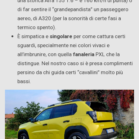
una storica Alfa 155 1.6 – e 160 km/h di punta) o
di far sentire il “grandepandista” un passeggero
aereo, di A320 (per la sonorità di certe fasi a
termico spento).
È simpatica e
singolare
per come cattura certi
sguardi, specialmente nei colori vivaci e
all’imbrunire, con quella
fanaleria
PXL che la
distingue. Nel nostro caso si è presa complimenti
persino da chi guida certi “cavallini” molto più
bassi.