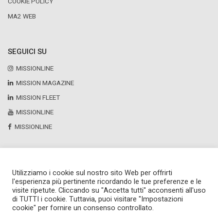
COOKIE POLICY
MA2 WEB
SEGUICI SU
MISSIONLINE
MISSION MAGAZINE
MISSION FLEET
MISSIONLINE
MISSIONLINE
Utilizziamo i cookie sul nostro sito Web per offrirti
Copyright © 2025 by Newsteca
l'esperienza più pertinente ricordando le tue preferenze e le
P.Iva 13171520151
visite ripetute. Cliccando su "Accetta tutti" acconsenti all'uso
Newsteca S.r.l.
di TUTTI i cookie. Tuttavia, puoi visitare "Impostazioni
Via Larga, 6
cookie" per fornire un consenso controllato.
Milano