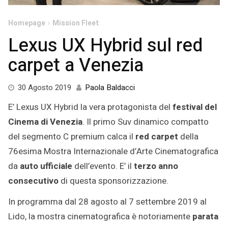
Homepage
Mission Fleet
Lexus UX Hybrid sul red
carpet a Venezia
17
30 Agosto 2019
Paola Baldacci
Dicembre
E’ Lexus UX Hybrid la vera protagonista del
festival del
2021
Cinema di Venezia
. Il primo Suv dinamico compatto
del segmento C premium calca il
red carpet
della
76esima Mostra Internazionale d’Arte Cinematografica
da
auto ufficiale
dell’evento. E’ il
terzo anno
consecutivo
di questa sponsorizzazione.
In programma dal 28 agosto al 7 settembre 2019 al
Lido, la mostra cinematografica è notoriamente
parata