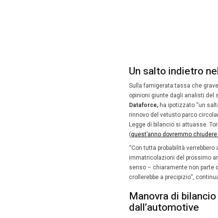
centro d
annunci
leader di
A quanto
dell’inc
articolo
.
in vista 
Il post d