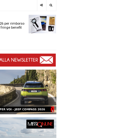
e
SPOTLIGHT
i
Tabelle ACI 2026 per r
l
chilometrico e fringe b
t
t
ù