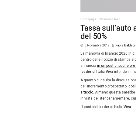
Homepag
Tass
del
6 Nove
La manov