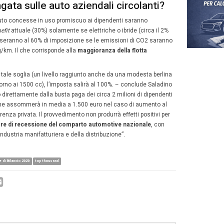
be a precipizio”, continua il professionista.
ra di bilancio 2020, a rischio il ge
automotive
 il provvedimento sull’auto aziendale si ritorcerebbe pesa
ato
.
ammentare ai nostri attuali governanti che il comparto
au
annuo per lo Stato di circa 75 miliardi
(il 4,5% del Pil, 
ui quasi 10 dai balzelli che gravano sulle vendite di auto nu
azione), oltre naturalmente al bollo, alle tasse sull’assic
i e alle imposte sui pedaggi autostradali e sulla manutenz
 ragionevole supporre un mancato introito di 1,5 miliardi d
housand: i dipendenti restituirann