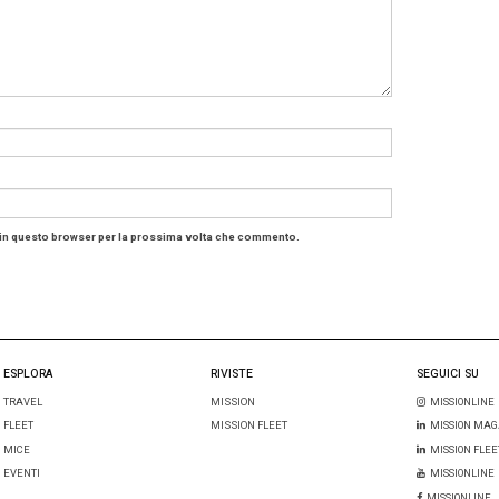
franco Martorelli, presidente di Top Thousand
, Osserva
to da
fleet e mobility manager
di grandi aziende nazionali e 
a inserita nella bozza di legge minaccia seriamente le i
ituazione economica attuale le aziende non potranno farsi 
 l’impatto economico sui propri dipendenti – afferma -. Si 
dall’eccessiva tassazione che determinerà la restituzion
hiesta di una compensazione economica che potrà aver
ia nazionale. Già oggi abbiamo raccolto decine di richiest
e da parte dei dipendenti nel caso in cui la norma andass
isci sulle tasse dell’automotive in Europa: l’Italia è il t
ffetti della stangata sulle auto azi
a Dataforce Italia
: le auto concesse in uso promiscuo 
te al regime di
fringe benefit
attuale (30%) solamente se el
o aziendale). Invece, passeranno al 60% di imposizione 