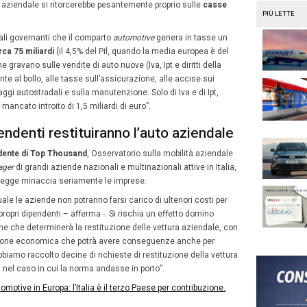
lto indietro nel tempo
migerata tassa che graverebbe sui redditi dei dipendenti a
giunte dagli analisti del settore.
Salvatore Saladino,
coun
ce,
ha ipotizzato “un salto indietro di almeno trent’anni: 
del vetusto parco circolante nazionale”, se l’incremento 
 bilancio si attuasse. Torneremmo a un mercato dell’auto
nno dovremmo chiudere a 1,9 mln, nella migliore delle ipo
ta probabilità verrebbero a mancare non meno di
300.000
olazioni del prossimo anno, con conseguenze immaginabi
chiaramente non parte di questo Governo – per esempio