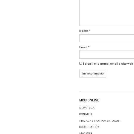
Per
Gian
compos
la misur
“Nella s
limitare
causato 
una ric
l’econom
aziendal
Approfond
Gli e
Sempre d
sottopos
del parc