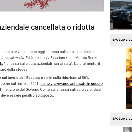
e
Mission Fleet
a sull’auto aziendale cancell
 50%
23
mbre 2019
Paola Baldacci
Dicembre
ra di bilancio 2020 in discussione vede anche oggi la ta