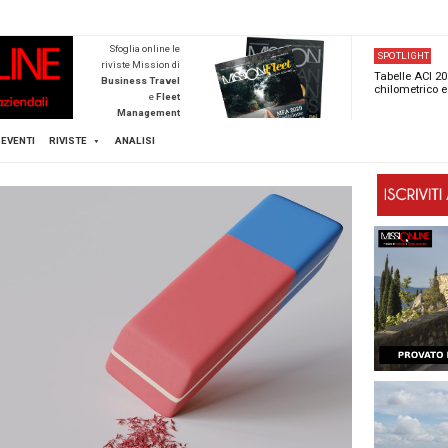
NEWSTECA
Sfoglia online l
riviste Mission d
Business Trave
e
Flee
Managemen
Scopri di pi
FLEET
MICE
EVENTI
RIVISTE
ANALISI