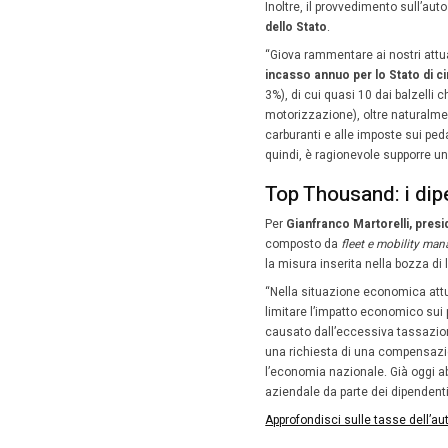
Un sa
Sulla fa
opinioni 
Datafor
rinnovo 
Legge di
(
quest’a
“Con tut
immatric
senso – 