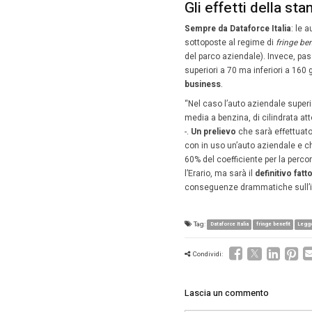
crollereb
Manov
dall’
Inoltre,
dello St
“Giova r
incasso 
3%), di c
motorizz
carburant
quindi, è
Top T