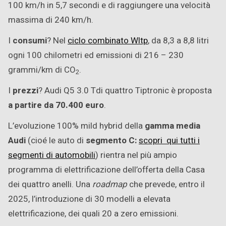
100 km/h in 5,7 secondi e di raggiungere una velocità
massima di 240 km/h.
I
consumi
? Nel
ciclo combinato Wltp
, da 8,3 a 8,8 litri
ogni 100 chilometri ed emissioni di 216 – 230
grammi/km di CO
.
2
I
prezzi
? Audi Q5 3.0 Tdi quattro Tiptronic è proposta
a partire da 70.400 euro
.
L’evoluzione 100% mild hybrid della
gamma media
Audi
(cioé le auto di
segmento C:
scopri qui tutti i
segmenti di automobili
) rientra nel più ampio
programma di elettrificazione dell’offerta della Casa
dei quattro anelli. Una
roadmap
che prevede, entro il
2025, l’introduzione di 30 modelli a elevata
elettrificazione, dei quali 20 a zero emissioni.