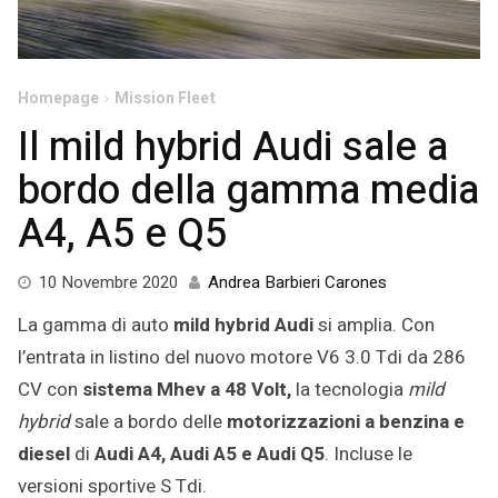
Homepage
Mission Fleet
Il mild hybrid Audi sale a
bordo della gamma media
A4, A5 e Q5
5
10 Novembre 2020
Andrea Barbieri Carones
Gennaio
La gamma di auto
mild hybrid
Audi
si amplia. Con
2022
l’entrata in listino del nuovo motore V6 3.0 Tdi da 286
CV con
sistema Mhev a 48 Volt,
la tecnologia
mild
hybrid
sale a bordo delle
motorizzazioni a benzina e
diesel
di
Audi A4, Audi A5 e Audi Q5
. Incluse le
versioni sportive S Tdi.