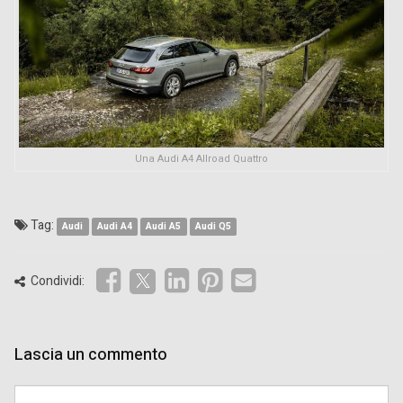
Una Audi A4 Allroad Quattro
Tag:
Audi
Audi A4
Audi A5
Audi Q5
Condividi:
Lascia un commento
Comment