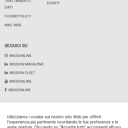
TRATTAMENTO
EVENTI
DATI
COOKIE POLICY
MA2 WEB
SEGUICI SU
MISSIONLINE
MISSION MAGAZINE
MISSION FLEET
MISSIONLINE
MISSIONLINE
Utilizziamo i cookie sul nostro sito Web per offrirti
Copyright © 2025 by Newsteca
l'esperienza più pertinente ricordando le tue preferenze e le
P.Iva 13171520151
visite ripetute. Cliccando su "Accetta tutti" acconsenti all'uso
Newsteca S.r.l.