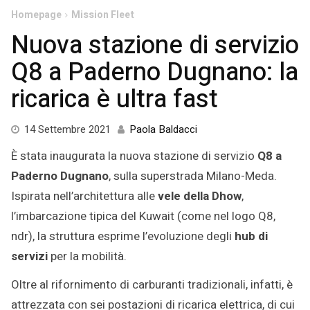
Homepage
Mission Fleet
Nuova stazione di servizio
Q8 a Paderno Dugnano: la
ricarica è ultra fast
15
14 Settembre 2021
Paola Baldacci
Dicembre
È stata inaugurata la nuova stazione di servizio
Q8 a
2021
Paderno Dugnano
, sulla superstrada Milano-Meda.
Ispirata nell’architettura alle
vele della Dhow
,
l’imbarcazione tipica del Kuwait (come nel logo Q8,
ndr), la struttura esprime l’evoluzione degli
hub di
servizi
per la mobilità.
Oltre al rifornimento di carburanti tradizionali, infatti, è
attrezzata con sei postazioni di ricarica elettrica, di cui