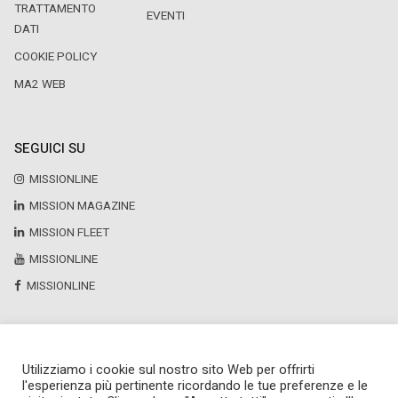
TRATTAMENTO
EVENTI
DATI
COOKIE POLICY
MA2 WEB
SEGUICI SU
MISSIONLINE
MISSION MAGAZINE
MISSION FLEET
MISSIONLINE
MISSIONLINE
Utilizziamo i cookie sul nostro sito Web per offrirti
Copyright © 2025 by Newsteca
l'esperienza più pertinente ricordando le tue preferenze e le
P.Iva 13171520151