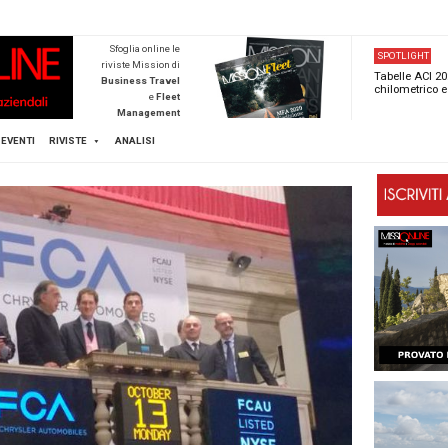
NEWSTECA
Sfoglia online l
riviste Mission d
Business Trave
e
Flee
Managemen
Scopri di pi
FLEET
MICE
EVENTI
RIVISTE
ANALISI