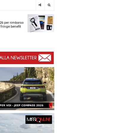
e
SPOTLIGHT
i
Tabelle ACI 2026 per r
l
chilometrico e fringe b
t
t
ù