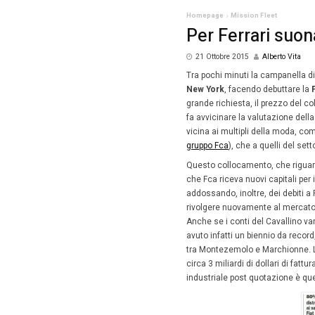
Homepag
Per 
21 Ott
Tra poch
New Yor
grande r
fa avvici