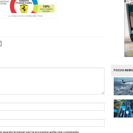
i multipli della moda, come abbiamo già scritto (leggi:
L’Ip
ca
), che a quelli del settore automotive. Anche di alto li
ollocamento, che riguarda il 10% del capitale, fa si
iceva nuovi capitali per il suo sviluppo,
o, inoltre, dei debiti a Ferrari. Che si dovrà
e nuovamente al mercato per reperire nuovi capitali.
 i conti del Cavallino vanno bene. La Ferrari ha
fatti un biennio da record, a cavallo del passaggio
ezemolo e Marchionne. La fabbrica in rosso produce 7.2
iliardi di dollari di fatturato ogni anno, con utili, nel 2014,
ale post quotazione è quello di raggiungere la produzione 