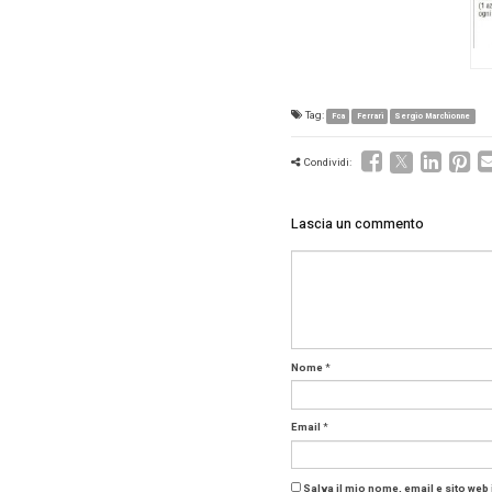
vicina a
gruppo F
Questo c
che Fca r
addossand
rivolger
Anche se
avuto in
tra Mont
circa 3 m
industri