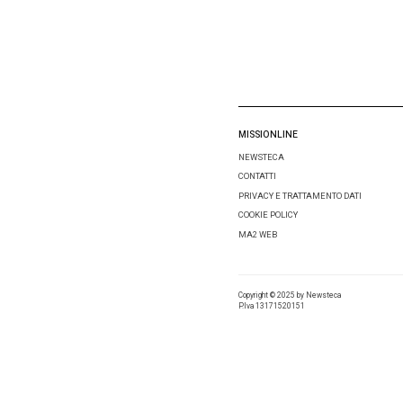
Email
*
Salva i