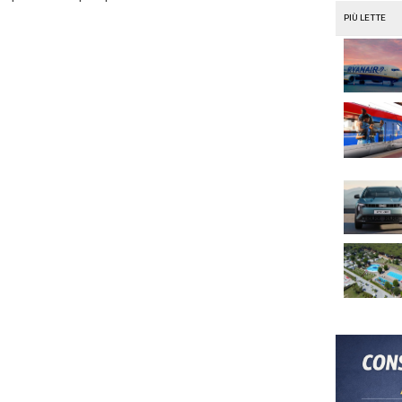
La composizione azionaria della Ferrari
a
Ferrari
Sergio Marchionne
i:
un commento