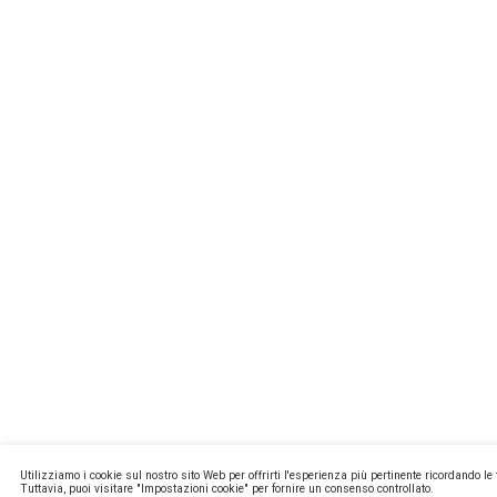
MISSIONL
NEWSTEC
CONTATTI
PRIVACY E
COOKIE PO
MA2 WEB
Copyright ©
P.Iva 13171