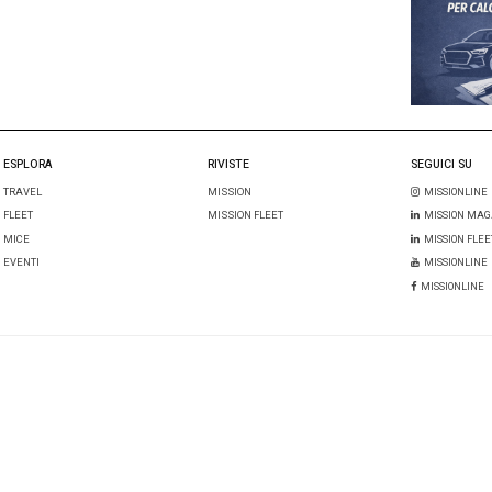
l mio nome, email e sito web in questo browser per la prossima 