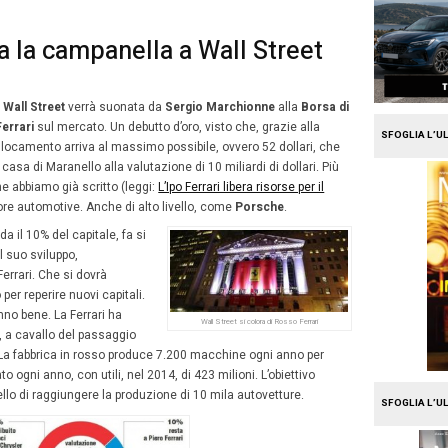
e
Mission Fleet
Ferrari suona la campanella 
21
obre 2015
Alberto Vita
Ottobre
i minuti la campanella di
Wall Street
verrà suonata da
Se
2015
k
, facendo debuttare la
Ferrari
sul mercato. Un debutto d’
ichiesta, il prezzo del collocamento arriva al massimo pos
nare la valutazione della casa di Maranello alla valutazione