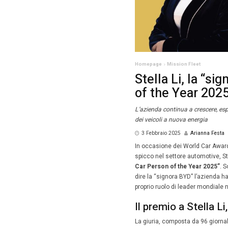
Homepag
Stel