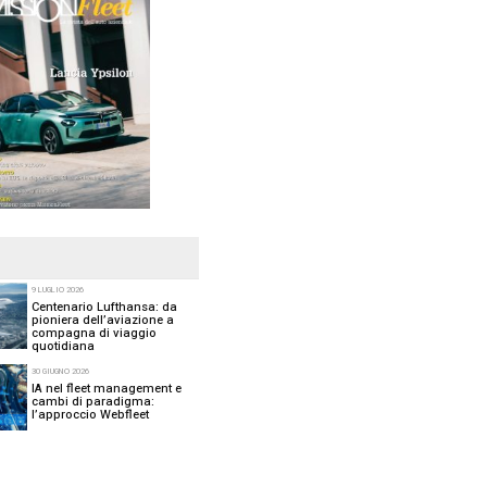
ando sulla ricerca nel settore
che celebra le personalità di
 di BYD, è stata eletta
“World
 Europa potremmo amichevolmente
 nel 2024, consolidando il
ergia.
SFOGLIA L’ULTIMO NU
 30 Paesi, ha selezionato il
a storia del premio, una donna si
: Stella Li è la prima donna ad