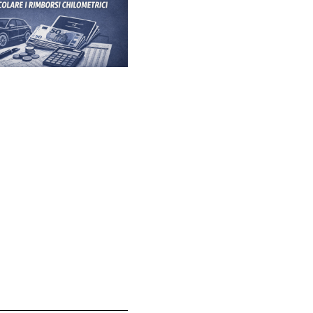
o
ca
l’
 L’azienda adotta una
strategia
a include anche la produzione e
 innovativo che sta
a fondata 30 anni fa a
PIÙ LETTE
8 LU
lpita e grata, condividendo la
Ry
raguardo:
“
Sono incredibilmente
co
vol
nto appartiene ai 110.000
innovazioni all’avanguardia nei
14 L
ce di contribuire a portare queste
Sci
lug
nsumatori in tutto il mondo.”
pri
Gem
tolineato il valore del contributo
orient
ia per il suo straordinario
16 L
e. La sua visione e intuizione
Dac