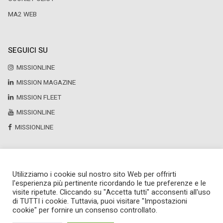
MA2 WEB
SEGUICI SU
MISSIONLINE
MISSION MAGAZINE
MISSION FLEET
MISSIONLINE
MISSIONLINE
Utilizziamo i cookie sul nostro sito Web per offrirti
Copyright © 2025 by Newsteca
l'esperienza più pertinente ricordando le tue preferenze e le
P.Iva 13171520151
visite ripetute. Cliccando su "Accetta tutti" acconsenti all'uso
Newsteca S.r.l.
di TUTTI i cookie. Tuttavia, puoi visitare "Impostazioni
Via Larga, 6
cookie" per fornire un consenso controllato.
Milano
02 36599030