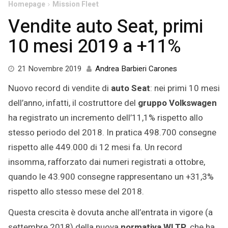
Homepage
Mission Fleet
Vendite auto Seat, primi
10 mesi 2019 a +11%
21
21 Novembre 2019
Andrea Barbieri Carones
Novembre
Nuovo record di vendite di
auto Seat
: nei primi 10 mesi
2019
dell’anno, infatti, il costruttore del
gruppo Volkswagen
ha registrato un incremento dell’11,1% rispetto allo
stesso periodo del 2018. In pratica 498.700 consegne
rispetto alle 449.000 di 12 mesi fa. Un record
insomma, rafforzato dai numeri registrati a ottobre,
quando le 43.900 consegne rappresentano un +31,3%
rispetto allo stesso mese del 2018.
Questa crescita è dovuta anche all’entrata in vigore (a
settembre 2018) della nuova
normativa WLTP
, che ha