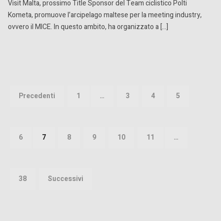
Visit Malta, prossimo Title Sponsor del Team ciclistico Polti
Kometa, promuove l’arcipelago maltese per la meeting industry,
ovvero il MICE. In questo ambito, ha organizzato a […]
Paginazione
degli
Precedenti
1
…
3
4
5
articoli
6
7
8
9
10
11
…
38
Successivi