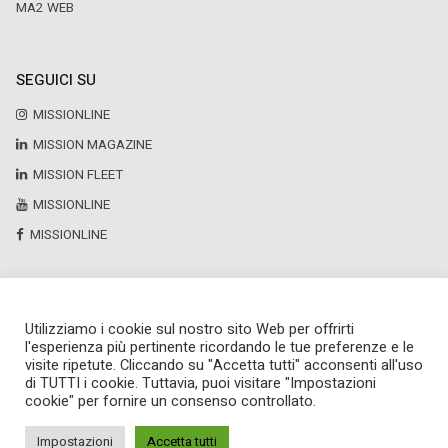
MA2 WEB
SEGUICI SU
MISSIONLINE
MISSION MAGAZINE
MISSION FLEET
MISSIONLINE
MISSIONLINE
Utilizziamo i cookie sul nostro sito Web per offrirti
Copyright © 2025 by Newsteca
l'esperienza più pertinente ricordando le tue preferenze e le
P.Iva 13171520151
visite ripetute. Cliccando su "Accetta tutti" acconsenti all'uso
Newsteca S.r.l.
di TUTTI i cookie. Tuttavia, puoi visitare "Impostazioni
Via Larga, 6
cookie" per fornire un consenso controllato.
Milano
02 36599030
Impostazioni
Accetta tutti