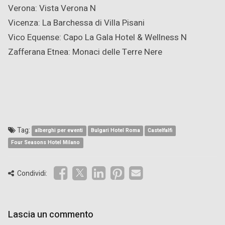
Verona: Vista Verona
N
Vicenza: La Barchessa di Villa Pisani
Vico Equense: Capo La Gala Hotel & Wellness
N
Zafferana Etnea: Monaci delle Terre Nere
Tag:
alberghi per eventi
Bulgari Hotel Roma
Castelfalfi
Four Seasons Hotel Milano
Condividi:
Lascia un commento