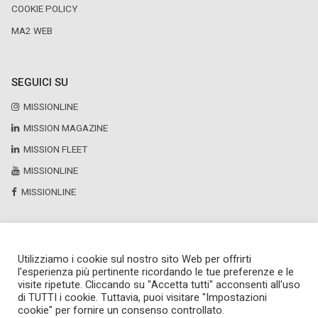
COOKIE POLICY
MA2 WEB
SEGUICI SU
MISSIONLINE
MISSION MAGAZINE
MISSION FLEET
MISSIONLINE
MISSIONLINE
Utilizziamo i cookie sul nostro sito Web per offrirti
Copyright © 2025 by Newsteca
l'esperienza più pertinente ricordando le tue preferenze e le
P.Iva 13171520151
visite ripetute. Cliccando su "Accetta tutti" acconsenti all'uso
Newsteca S.r.l.
di TUTTI i cookie. Tuttavia, puoi visitare "Impostazioni
Via Larga, 6
cookie" per fornire un consenso controllato.
Milano