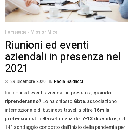
Homepage
Mission Mice
Riunioni ed eventi
aziendali in presenza nel
2021
29
29 Dicembre 2020
Paola Baldacci
Dicembre
Riunioni ed eventi aziendali in presenza,
quando
2020
riprenderanno?
Lo ha chiesto
Gbta
, associazione
internazionale di business travel, a oltre
16mila
professionisti
nella settimana del
7-13 dicembre
, nel
14° sondaggio condotto dall’inizio della pandemia per