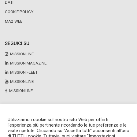
DATI
COOKIE POLICY
MA2 WEB
SEGUICI SU
MISSIONLINE
MISSION MAGAZINE
MISSION FLEET
MISSIONLINE
MISSIONLINE
Utilizziamo i cookie sul nostro sito Web per offrirti
Copyright © 2025 by Newsteca
l'esperienza più pertinente ricordando le tue preferenze e le
P.Iva 13171520151
visite ripetute. Cliccando su "Accetta tutti" acconsenti all'uso
Newsteca S.r.l.
di TUTTI i cookie. Tuttavia, puoi visitare "Impostazioni