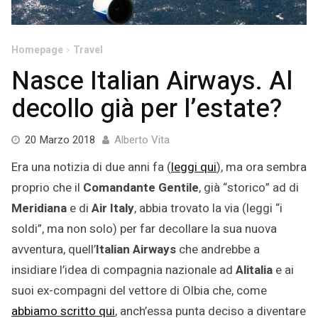
Homepage
Travel
Nasce Italian Airways. Al
decollo già per l’estate?
2
20 Marzo 2018
Alberto Vita
Maggio
Era una notizia di due anni fa (
leggi qui
), ma ora sembra
2022
proprio che il
Comandante Gentile
, già “storico” ad di
Meridiana
e di
Air Italy
, abbia trovato la via (leggi “i
soldi”, ma non solo) per far decollare la sua nuova
avventura, quell’
Italian Airways
che andrebbe a
insidiare l’idea di compagnia nazionale ad
Alitalia
e ai
suoi ex-compagni del vettore di Olbia che, come
abbiamo scritto qui
, anch’essa punta deciso a diventare