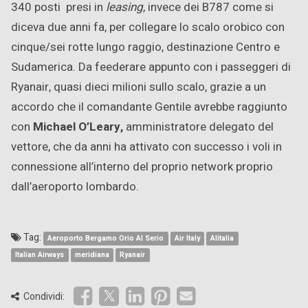
340 posti presi in
leasing
, invece dei B787 come si
diceva due anni fa, per collegare lo scalo orobico con
cinque/sei rotte lungo raggio, destinazione Centro e
Sudamerica. Da feederare appunto con i passeggeri di
Ryanair, quasi dieci milioni sullo scalo, grazie a un
accordo che il comandante Gentile avrebbe raggiunto
con
Michael O’Leary,
amministratore delegato del
vettore, che da anni ha attivato con successo i voli in
connessione all’interno del proprio network proprio
dall’aeroporto lombardo.
Tag:
Aeroporto Bergamo Orio Al Serio
Air Italy
Alitalia
Italian Airways
meridiana
Ryanair
Condividi: