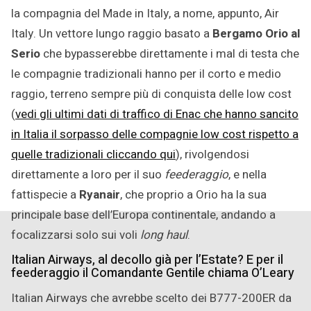
la compagnia del Made in Italy, a nome, appunto, Air
Italy. Un vettore lungo raggio basato a
Bergamo Orio al
Serio
che bypasserebbe direttamente i mal di testa che
le compagnie tradizionali hanno per il corto e medio
raggio, terreno sempre più di conquista delle low cost
(
vedi gli ultimi dati di traffico di Enac che hanno sancito
in Italia il sorpasso delle compagnie low cost rispetto a
quelle tradizionali cliccando qui
), rivolgendosi
direttamente a loro per il suo
feederaggio
, e nella
fattispecie a
Ryanair
, che proprio a Orio ha la sua
principale base dell’Europa continentale, andando a
focalizzarsi solo sui voli
long haul
.
Italian Airways, al decollo già per l’Estate? E per il
feederaggio il Comandante Gentile chiama O’Leary
Italian Airways che avrebbe scelto dei B777-200ER da