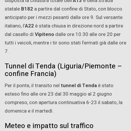
disposta la chiusura totale dell’
A13
e della strada
statale
B182
a partire dal confine di Stato, con blocco
anticipato per i mezzi pesanti dalle ore 9. Sul versante
italiano, l’
A22
è stata chiusa in direzione nord a partire
dal casello di
Vipiteno
dalle ore 10.30 alle ore 20 per
tutti i veicoli, mentre i tir sono stati fermati già dalle ore
7.
Tunnel di Tenda (Liguria/Piemonte –
confine Francia)
Per il ponte, il transito nel
tunnel di Tenda
è stato
esteso fino alle ore 23 dal 30 maggio al 2 giugno
compreso, con apertura continuativa 6-23 il sabato, la
domenica e il martedì.
Meteo e impatto sul traffico