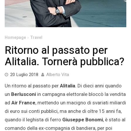
Homepage
Travel
Ritorno al passato per
Alitalia. Tornerà pubblica?
1
20 Luglio 2018
Alberto Vita
Agosto
Un ritorno al passato per
Alitalia
. Di dieci anni quando
2022
un
Berlusconi
in campagna elettorale bloccò la vendita
ad
Air France
, mettendo un macigno di svariati miliardi
di euro sui conti pubblici, ma anche di oltre 15 anni fa,
quando il leghista di ferro
Giuseppe Bonomi
, è stato al
comando della ex-compagnia di bandiera, per poi