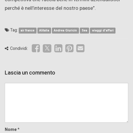
perché è nell’interesse del nostro paese”.
Tag:
air france
Alitalia
Andrea Giuricin
Sea
viaggi d'affari
Condividi:
Lascia un commento
Comment
Nome
*