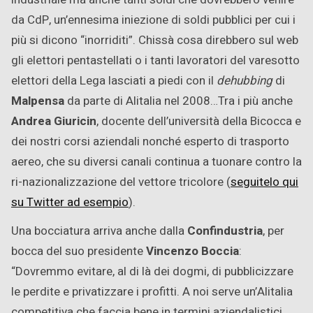
da CdP, un’ennesima iniezione di soldi pubblici per cui i
più si dicono “inorriditi”. Chissà cosa direbbero sul web
gli elettori pentastellati o i tanti lavoratori del varesotto
elettori della Lega lasciati a piedi con il
dehubbing
di
Malpensa
da parte di Alitalia nel 2008…Tra i più anche
Andrea Giuricin
, docente dell’università della Bicocca e
dei nostri corsi aziendali nonché esperto di trasporto
aereo, che su diversi canali continua a tuonare contro la
ri-nazionalizzazione del vettore tricolore (
seguitelo qui
su Twitter ad esempio
).
Una bocciatura arriva anche dalla
Confindustria
, per
bocca del suo presidente
Vincenzo Boccia
:
“Dovremmo evitare, al di là dei dogmi, di pubblicizzare
le perdite e privatizzare i profitti. A noi serve un’Alitalia
competitiva che faccia bene in termini aziendalistici