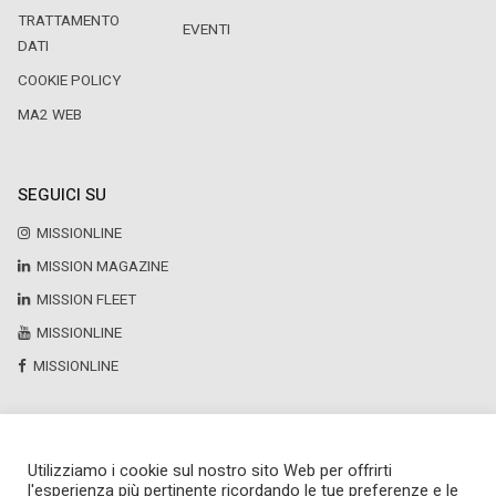
TRATTAMENTO
EVENTI
DATI
COOKIE POLICY
MA2 WEB
SEGUICI SU
MISSIONLINE
MISSION MAGAZINE
MISSION FLEET
MISSIONLINE
MISSIONLINE
Utilizziamo i cookie sul nostro sito Web per offrirti
Copyright © 2025 by Newsteca
l'esperienza più pertinente ricordando le tue preferenze e le
P.Iva 13171520151