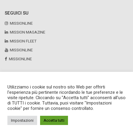
SEGUICI SU
MISSIONLINE
MISSION MAGAZINE
MISSION FLEET
MISSIONLINE
MISSIONLINE
Utilizziamo i cookie sul nostro sito Web per offrirti
Copyright © 2025 by Newsteca
l'esperienza più pertinente ricordando le tue preferenze e le
P.Iva 13171520151
visite ripetute. Cliccando su "Accetta tutti" acconsenti all'uso
Newsteca S.r.l.
di TUTTI i cookie. Tuttavia, puoi visitare "Impostazioni
Via Larga, 6
cookie" per fornire un consenso controllato.
Milano
02 36599030
Impostazioni
Accetta tutti