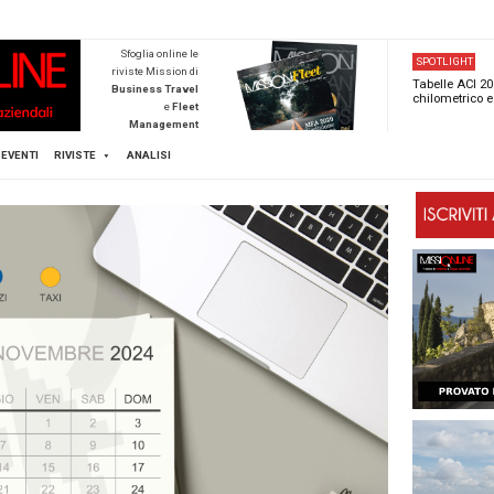
NEWSTECA
Sfoglia online l
riviste Mission d
Business Trave
e
Flee
Managemen
Scopri di pi
FLEET
MICE
EVENTI
RIVISTE
ANALISI