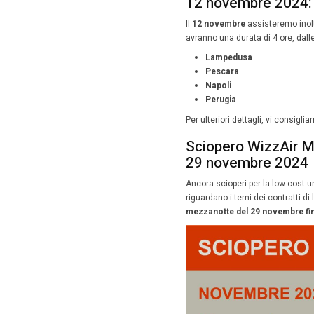
Wizz
Ancora sc
alle date
holding 
26 Ott
Gli
sciop
da Osr U
di
Milan
Il
12 no
Catania
12 no
Il
12 no