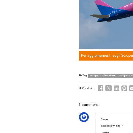
Con ogni 
pertanto
Potrebbe
garantit
Ritar
nove
Il
29 no
Milano L