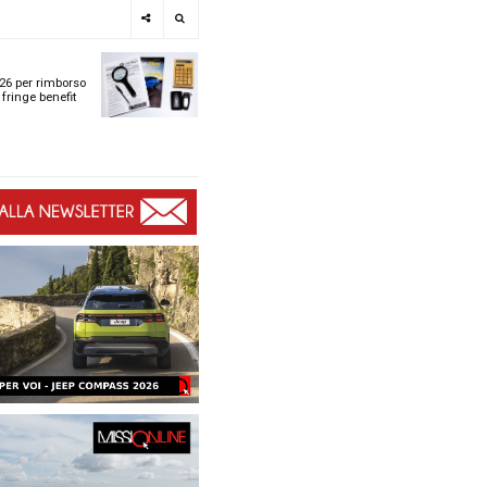
e
SPOTLIGHT
i
Tabelle ACI 2026 per r
l
chilometrico e fringe b
t
t
ù