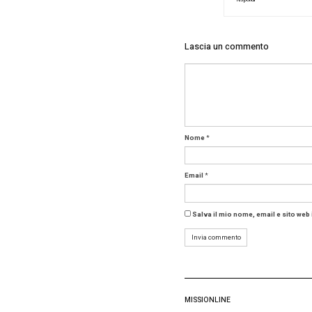
Lo
per
Lo
di
L
La 
dur
Lo
Ma