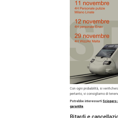
avranno u
La
Pe
Nap
Per
Per ulter
Sciop
29 n
Ancora s
riguarda
mezzano