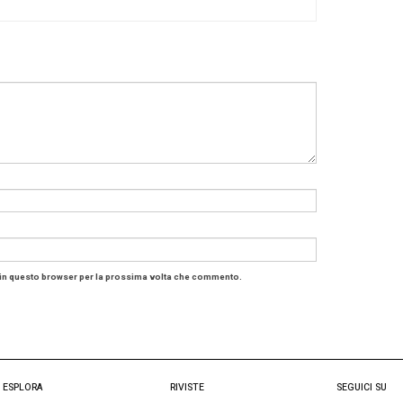
sciopero nazionale
del personale di
Ags
,
handling
dell’a
24 ore
sciopero
nazionale
, indetto da Ost CUB Trasporti, del p
inate
e
Malpensa
, per
24 ore
, da mezzanotte del 29 a m
protesta interregionale dei lavoratori di
Aviation Service
ata di
4 ore
, dalle 14 alle 18
sciopero nazionale
dei lavoratori di
Aviapartner handlin
lpensa
, per
24 ore
, dalla mezzanotte del 29 alla mezzan