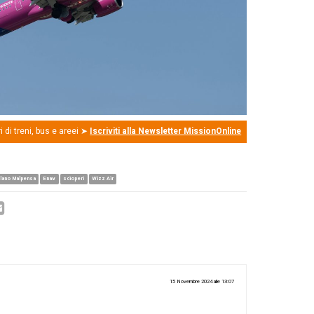
probabilità, si verificheranno ritardi e cancellazioni dei v
, vi consigliamo di tenervi aggiornati con la compagnia p
 interessarti
Sciopero nazionale trasporti 8 Novembre
e
.
di e cancellazioni a Linate, Malpe
mbre
vembre
ci saranno anche una serie di proteste che intere
inate
,
Milano Malpensa
e l’aeroprorto di
Venezia
. In par