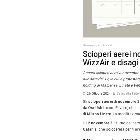
Homepag
Scio