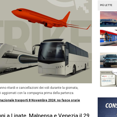
na durata di 4 ore, dalle 13 alle 17, e interesseranno i lav
mpedusa
scara
oli
ugia
iori dettagli, vi consigliamo di consultare il sito ufficiale 
ero WizzAir Malta: ritardi e cancell
ovembre 2024
cioperi per la low cost ungherese. La protesta, indetta d
no i temi dei contratti di lavoro, salute e sicurezza – dur
tte del 29 novembre fino alla mezzanotte del 30 nov