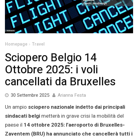
Homepage
Travel
Sciopero Belgio 14
Ottobre 2025: i voli
cancellati da Bruxelles
4
30 Settembre 2025
Arianna Festa
Ottobre
Un ampio
sciopero nazionale indetto dai principali
2025
sindacati belgi
metterà in grave crisi la mobilità del
paese il
14 ottobre 2025: l’aeroporto di Bruxelles-
Zaventem (BRU) ha annunciato che cancellerà tutti i