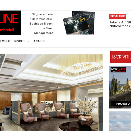
NEWSTECA
Sfoglia online l
riviste Mission d
Business Trave
e
Flee
Managemen
Scopri di pi
FLEET
MICE
EVENTI
RIVISTE
ANALISI