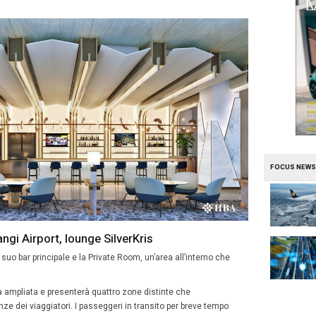
ni di dollari della valuta locale per rinnovare completame
r Gold
del Terminal 3. Ad esse hanno accesso i passegger
inizieranno
ad agosto 2019
e dovrebbero essere completat
tturazione si articolerà in
quattro fasi
, durante le quali l
ivamente per aree: prima la Business Class Lounge, poi l
Room, e infine la Krisflyer Gold Lounge. Per assicurare il
predisposti degli ambienti temporanei in sostituzione del
o di architettura e design
Hirsch Bedner Associates
, il
pr
lto per definire lo stile, mantenendo un concetto di
lusso
no bene i
rendering
delle fotografie. Il progetto di ristrut
fare posto a maggior confort e più scelta degli ambienti d
.