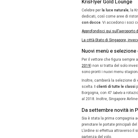
La First 
offre un
La loung
risponde
potranno
disposiz
hall
, che
Uno trat
colazion
completa