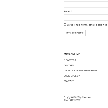
prenotare
L’ordine 
partenza
Per
i ba
occident
“I genito
far mang
servizio 
estenden
Nell’otti
da sette
bambini,
program
scorso, 
carta ric