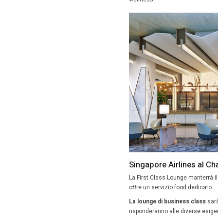
50 milio
KrisFlye
Class.
I lavori 
La ristru
progress
Private 
saranno 
Lo studi
è coinvo
esprimo
30%, per 
wellness