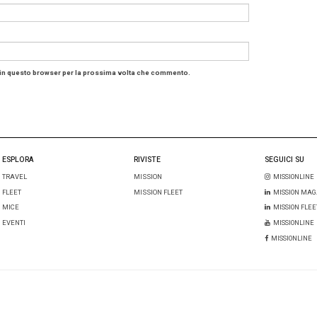
 le portate principali del menù su tutti i voli del network,
si effettua attraverso il sito web oppure l’app, da tre sett
 del volo.
mbini
si possono scegliere e pre-ordinare tre diverse tipolo
ale e vegetariana.
ri avranno una maggiore possibilità di scelta e l’opportuni
iare ai bambini, invece che scoprirlo una volta a bordo”, 
vale in tutte le classi, a partire da giugno e per i voli in 
dolo progressivamente ai voli in partenza da altre desti
ca di
un approccio sempre più green
, infine, l’uso delle
can
mbre. Già dal settembre 2018 vengono utilizzate quelle in 
 che saranno sostituite con materiale ecocompatibile. S
ma di cambiare i
bastoncini da cocktail
in plastica con 
i sacchetti di plastica che avvolgono i giocattoli sono st
iclabile
.