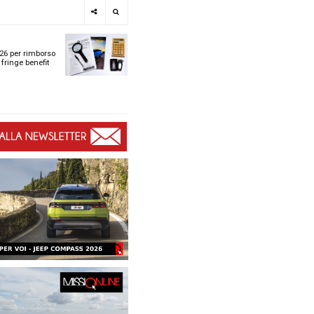
e
SPOTLIGHT
i
Tabelle ACI 2026 per r
l
chilometrico e fringe b
t
t
ù