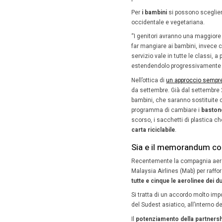
KrisFl
Celebre 
dedicati
con doc