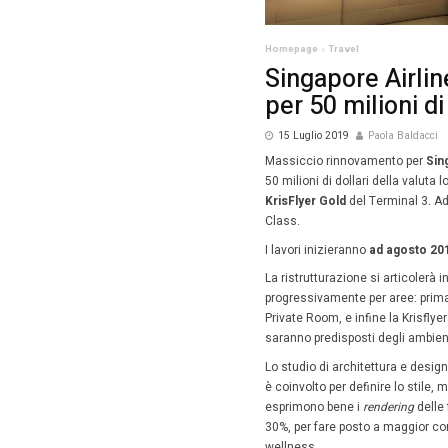
Homepag
Sing
per 
15 Lug
Massicc