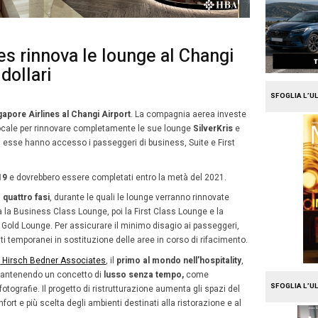
e
Travel
apore Airlines rinnova le lo
50 milioni di dollari
15
lio 2019
Paola Baldacci
Luglio
io rinnovamento per
Singapore Airlines al Changi Airpor
2019