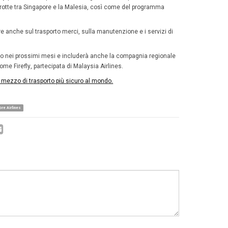
disci qui sull’aeroporto di Singapore
, un po’ shopping mall
-Stato di Singapore, invece, è prima al mondo come dest
menù e selezione di vini ricchissima
ttore che figura sempre ai vertici dei migliori al mondo (
le
on si tratta del solo investimento nel miglioramento di prod
nti i nuovi menu stagionali per i passeggeri di Suites, Fi
cambierà la selezione di etichette di vini, diversificando 
 clienti di tutte le classi
potranno, ad esempio, degustare,
a, con 47
labels
a rotazione su un periodo di 18 mesi. L’in
 Inoltre, Singapore Airlinesa (Sia) aggiungerà una
cucina 
ttembre novità in Premium economy
ata la prima compagnia aerea a consentire ai passeggeri 