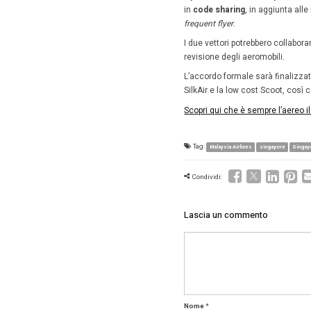
Approfon
La città
Nuovi 
Per il ve
2019
) n
sono pro
Inoltre, 
scelta.
I
Borgogn
al 2018.
Da se
Sia è st