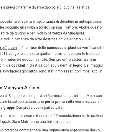
yer Gold Lounge
per
la luce naturale
, la KrisFlyer Gold raddoppierà la capi
, così come aree di ristoro e
sedute più ampie all’aperto
ce
. Vi accedono i soci con status Elite Gold e biglietto 