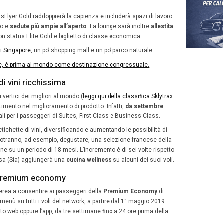
Class Lounge manterrà il suo bar principale e la Private R
 servizio food dedicato.
e di business class
sarà ampliata e presenterà quattro 
ranno alle diverse esigenze dei viaggiatori. I passeggeri 
 rilassarsi nella zona caffè gustando uno snack leggero,
ione potranno scoprire una selezione di cucina asiatica 
 include anche delle zone dove degustare ii piatti locali.
to distintivo sarà
il bar
a servizio completo che al mattino 
e self service. Postazioni lavoro e un’area relax attrezz
no i servizi.