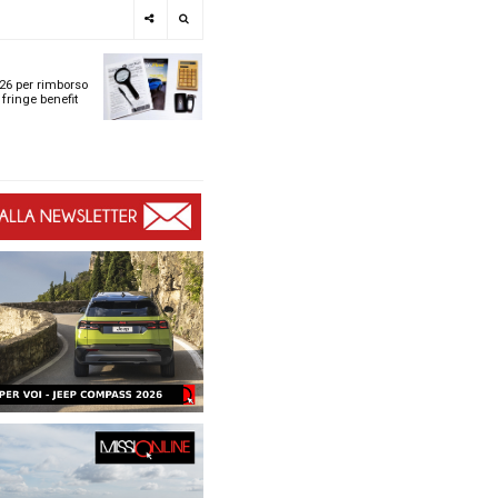
e
SPOTLIGHT
i
Tabelle ACI 2026 per r
l
chilometrico e fringe b
t
t
ù