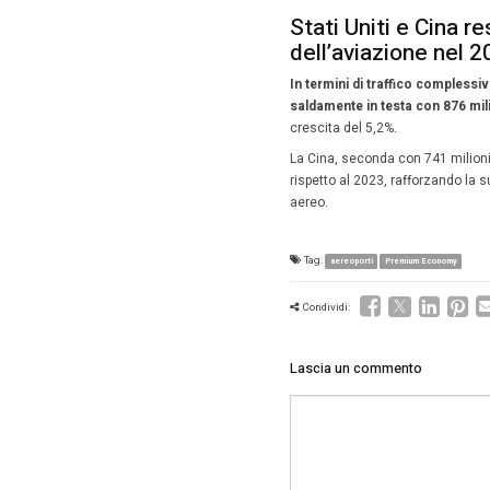
Le 10
com
Il domini
posto, l
rotta pi
Delle to
RUH) in 
Altre tra
Bog
Cit
JFK
Bar