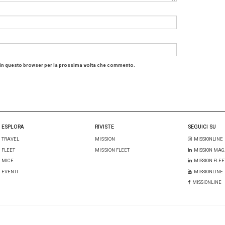
g 737 e Airbus A320: gli aerei più 
orto aereo globale
 gli aerei a fusoliera stretta hanno dominato i cieli. Il B
o 10 milioni di voli
, generando 2,4 trilioni di posti disponi
:
us A320: 7,9 milioni di voli, 1,7 trilioni di ASK
us A321: 3,4 milioni di voli, 1,1 trilioni di ASK
odelli sono il backbone delle tratte a corto e medio raggi
 e alta efficienza.
 Uniti e Cina restano i più grandi m
aviazione nel 2024
ni di traffico complessivo (nazionale e internazionale), g