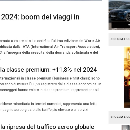
e
Travel
porto aereo 2024: boom dei 
sse premium
12
sto 2025
Arianna Festa
Agosto
ia del trasporto aereo è tornata a volare alto. Lo certifica
2025
t Statistics (WATS) pubblicata dalla IATA (Internationa