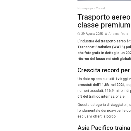
Homepag
Tras
cla
29 Ago
L’industr
Transpor