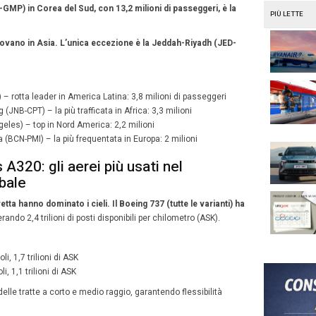
 nei passeggeri premium, pari a 21 milioni di viaggiatori.
sse economica: +28,6%, con un totale di 500,8 milioni 
ente urbanizzazione, l’aumento del reddito disponibile e 
so questa regione il motore della nuova mobilità aerea g
a e Medio Oriente dominano nei v
nazionali
a il volume è il re, in Europa e Medio Oriente il viaggio p
 si conferma il più grande mercato per i viaggi premium
di passeggeri, mentre il Medio Oriente vanta la più alta 
sul totale, con un notevole 14,7%
.
rd America e America Latina registrano una crescita dei
periore a quella della classe economica, indicando un 
amento dei passeggeri.