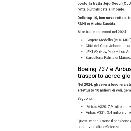
del 22,8%
dalla
cla
La cresc
hanno re
Europ
inter
Se in Asi
L’Europa
milioni 
premium 
Anche No
class su
comport