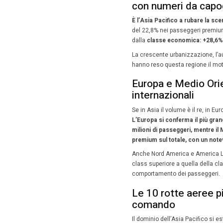
che foto
ritorno d
Cresc
Un dato s
cresciut
numeri a
6% del tr
Questa c
fondament
esclusivi
Asia 
con 
È l’Asia