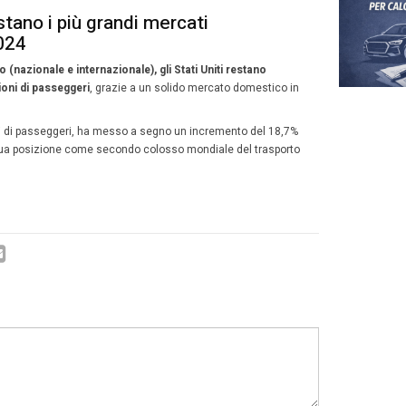
 rotte aeree più trafficate del 202
ando
o dell’Asia Pacifico si estende anche alle rotte più frequ
a tratta Jeju-Seoul (CJU-GMP) in Corea del Sud, con 13,2
ù trafficata al mondo.
p 10, ben nove rotte si trovano in Asia. L’unica eccezi
Arabia Saudita
.
tte da record nel 2024:
otà-Medellin (BOG-MDE) – rotta leader in America Latina:
tà del Capo-Johannesburg (JNB-CPT) – la più trafficata in A
-LAX (New York – Los Angeles) – top in Nord America: 2,2
cellona-Palma di Maiorca (BCN-PMI) – la più frequentata i