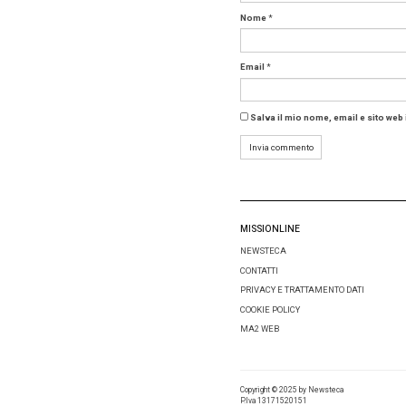
Boein
trasp
Nel 2024,
effettuat
Seguono
Airb
Airb
Questi m
operativa
Stati
dell’
In termi