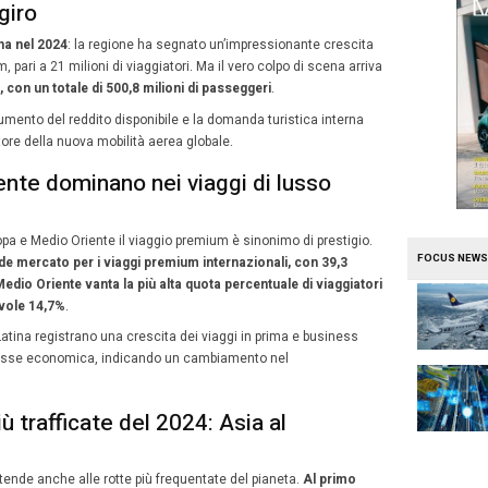
grafa in dettaglio un 2024 all’insegna della crescita, de
el lusso nei cieli globali.
ita record per la classe premium
picca su tutti:
i viaggi internazionali in classe premium
i dell’11,8% nel 2024
, superando di misura l’11,5% regist
ssoluti, 116,9 milioni di passeggeri hanno volato in cla
affico internazionale.
ategoria di viaggiatori, sebbene minoritaria in termini nu
ale dei ricavi per le compagnie aeree grazie alle tariffe 
 offerti a bordo.
Pacifico traina la ripresa del traff
numeri da capogiro
 Pacifico a rubare la scena nel 2024
: la regione ha segn