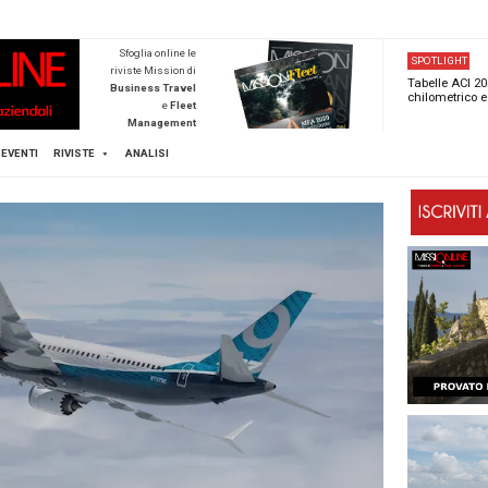
NEWSTECA
Sfoglia online l
riviste Mission d
Business Trave
e
Flee
Managemen
Scopri di pi
FLEET
MICE
EVENTI
RIVISTE
ANALISI