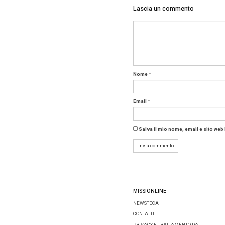
l’orizzon
proseguon
può a sua
Restando 
viaggian
dal punto
punto di 
(appunto)
non scen
Business 
oltre che
In questo
certo dri
intervist
cambi di 