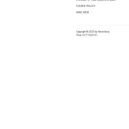
Madrid
e,
Oltre che
– è anche
Tag:
Mi
Condivid
Lascia 
Comment