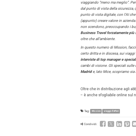
9 Marz
Non è imm
guerre. R
Eppure, i
sempre pi
Una curva
impegnati
pienament
correzion
Certo, il
idee o in
primis qu
da situa
Aziende c