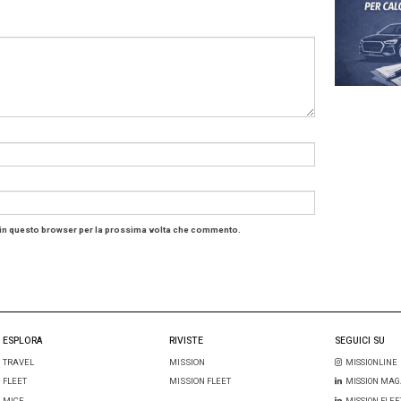
te è perturbato anche per chi ha sempre visto sereno, sembra 
o comunque. Ma così è, visto che se ci sono è per creare va
 volta portare benessere e non tensioni, conflitti.
lontani dalla politica, vediamo un settore che globalmente
do “meno ma meglio”. Però è un valore lordo d’inflazione e 
 di vista della sicurezza, quanto meno informatica. Al contrar
vista digitale, con l’AI che prende il sopravvento in progra
 creare valore in azienda. Non è un caso se si concentrano l
dono, preoccupando i buyer quasi quanto certe regole string
Travel forzatamente più selettivo
quindi, più tech-driven e a
 all’ambiente.
 numero di Mission, facciamo così il punto sul settore che
tta e in discesa, sui viaggi
aerei
e sulle
Tmc
in particolare. C
e di top manager e specialisti
, in merito a quanto sta trasf
visione. Gli speciali sulle destinazioni ci parlano della lont