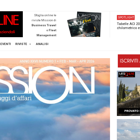
NEWSTECA
Sfoglia online l
riviste Mission d
Business Trave
e
Flee
Managemen
Scopri di pi
FLEET
MICE
EVENTI
RIVISTE
ANALISI