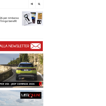
e
SPOTLIGHT
i
Tabelle ACI 2026 per r
l
chilometrico e fringe b
t
t
ù