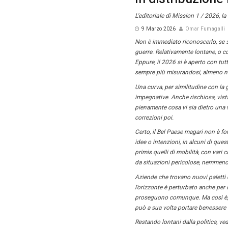
Homepag
In d
L'editori