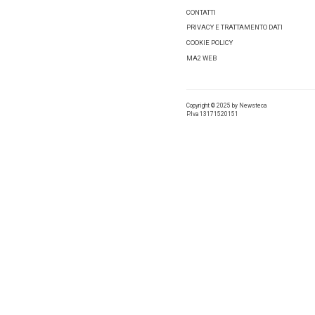
Tanti 
sono i
“Il mess
ai numeri
Tag:
GB
Condivid
Lascia 
Comment