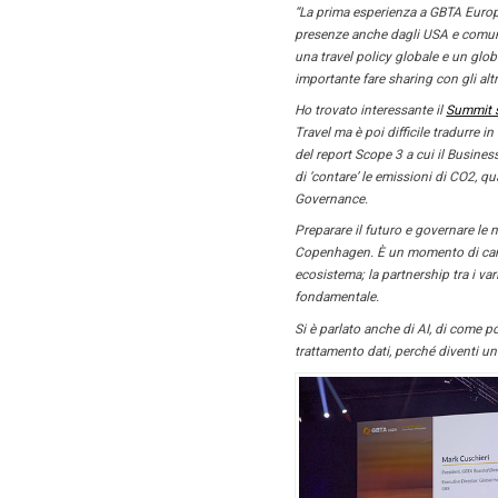
Un’i
di C
Intervis
2024 di
8 Nove
Non si in
soprattu
come noi
argomenta
Com’è 
cosa s
“La prima
presenze