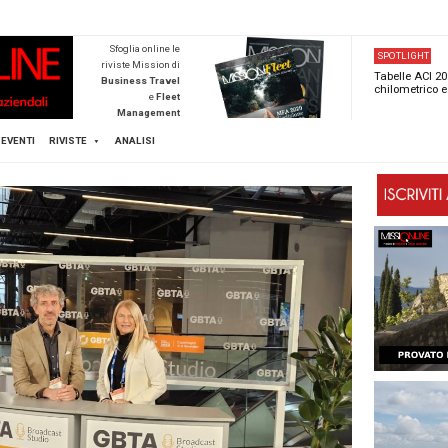
NEWSTECA
Sfoglia online l
riviste Mission d
Business Trave
e
Flee
Managemen
Scopri di pi
FLEET
MICE
EVENTI
RIVISTE
ANALISI