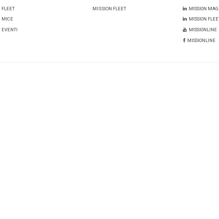
Un momento del “main stage” nella GBTA Europe Conference 2024 i
elementi utili da declinare poi sulla propri
 vostri target del momento?
aggio finale da Copenhagen è quello di pensare a BT come e
 ma anche alle persone e anche essere travel centric, porre i
TA
interviste
i:
un commento