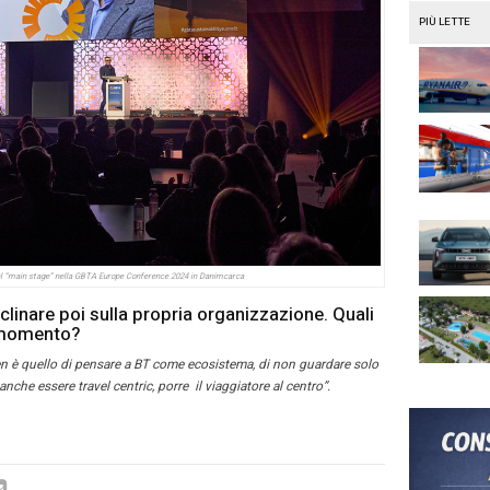
l policy globale e un global travel management su più Paesi
e fare sharing con gli altri travel manager.
o interessante il
Summit sulla sostenibilità
. Si parla tanto 
 è poi difficile tradurre in azioni tangibili. Inizia a diventar
t Scope 3 a cui il Business Travel appartiene. Tuttavia, come
re’ le emissioni di CO2, quando si parla di Sostenibilità, si p
ce.
 il futuro e governare le nuove tendenze, sono altre due tem
en. È un momento di cambiamento, si è parlato di modern ret
a; la partnership tra i vari attori – suppliers, TMC e Corpor
tale.
ato anche di AI, di come potrà cambiare il BT ma deve ancor
to dati, perché diventi una trasformazione vantaggiosa alla fi