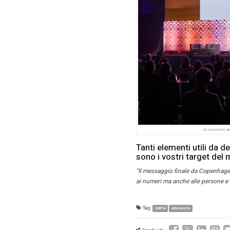
una trave
important
Ho trovat
Travel ma
del repor
di ‘conta
Governan
Preparare
Copenhag
ecosistem
fondamen
Si è parl
trattamen