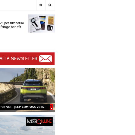
e
SPOTLIGHT
i
Tabelle ACI 2026 per r
l
chilometrico e fringe b
t
t
ù