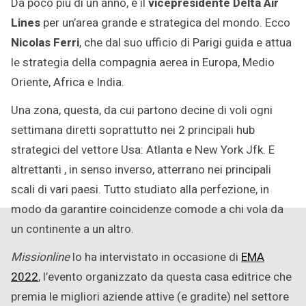
Da poco più di un anno, è il
vicepresidente Delta Air
2022
Lines
per un’area grande e strategica del mondo. Ecco
Nicolas Ferri
, che dal suo ufficio di Parigi guida e attua
le strategia della compagnia aerea in Europa, Medio
Oriente, Africa e India.
Una zona, questa, da cui partono decine di voli ogni
settimana diretti soprattutto nei 2 principali hub
strategici del vettore Usa: Atlanta e New York Jfk. E
altrettanti , in senso inverso, atterrano nei principali
scali di vari paesi. Tutto studiato alla perfezione, in
modo da garantire coincidenze comode a chi vola da
un continente a un altro.
Missionline
lo ha intervistato in occasione di
EMA
2022
, l’evento organizzato da questa casa editrice che
premia le migliori aziende attive (e gradite) nel settore