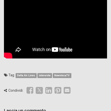
Tag:
Delta Air Lines
interviste
NewstecaTV
Condividi:
Lascia un commento