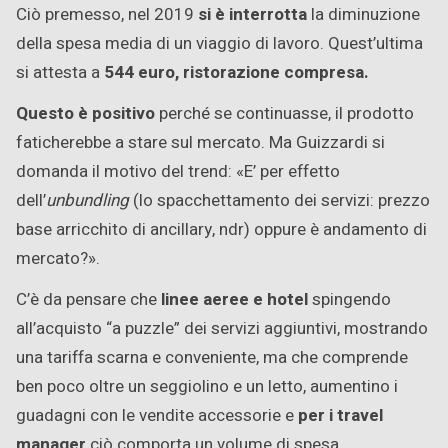
Ciò premesso, nel 2019
si è interrotta
la diminuzione
della spesa media di un viaggio di lavoro. Quest’ultima
si attesta a
544 euro, ristorazione compresa.
Questo è positivo
perché se continuasse, il prodotto
faticherebbe a stare sul mercato. Ma Guizzardi si
domanda il motivo del trend: «E’ per effetto
dell’
unbundling
(lo spacchettamento dei servizi: prezzo
base arricchito di ancillary, ndr) oppure è andamento di
mercato?».
C’è da pensare che
linee aeree e hotel
spingendo
all’acquisto “a puzzle” dei servizi aggiuntivi, mostrando
una tariffa scarna e conveniente, ma che comprende
ben poco oltre un seggiolino e un letto, aumentino i
guadagni con le vendite accessorie e
per i travel
manager
ciò comporta un volume di spesa