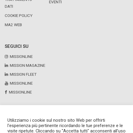
EVENTI
DATI
COOKIE POLICY
MA2 WEB
SEGUICI SU
MISSIONLINE
MISSION MAGAZINE
MISSION FLEET
MISSIONLINE
MISSIONLINE
Utilizziamo i cookie sul nostro sito Web per offrirti
Copyright © 2025 by Newsteca
l'esperienza più pertinente ricordando le tue preferenze e le
P.Iva 13171520151
visite ripetute. Cliccando su "Accetta tutti" acconsenti all'uso
Newsteca S.r.l.