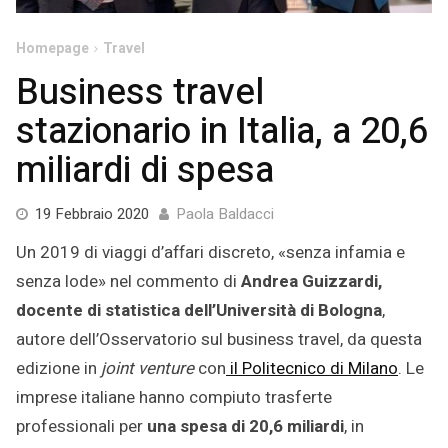
Homepage
Travel
Business travel
stazionario in Italia, a 20,6
miliardi di spesa
31
19 Febbraio 2020
Paola Baldacci
Gennaio
Un 2019 di viaggi d’affari discreto, «senza infamia e
2022
senza lode» nel commento di
Andrea Guizzardi,
docente di statistica dell’Università di Bologna
,
autore dell’Osservatorio sul business travel, da questa
edizione in
joint venture
con
il Politecnico di Milano
. Le
imprese italiane hanno compiuto trasferte
professionali per
una spesa di 20,6 miliardi
, in