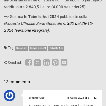
autocertificare che gli stessi figli non abbiano percepito
redditi oltre 2.840,51 euro (4.000 se under25).
—> Scarica le
Tabelle Aci 2024
pubblicate sulla
Gazzetta Ufficiale
Serie Generale n.
302 del 28-12-
2024 (versione integrale).
Tag:
Dura Lex
fringe benefit
Tabelle Aci
Condividi:
13 comments
ha
Erminio Cao
15 Aprile 2024 alle 11:42
detto:
Buongiorno , non riesco a trovare il rimborso