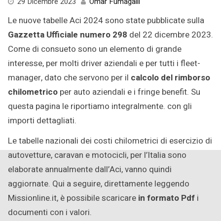
24
29 Dicembre 2023
Omar Fumagalli
Dicembre
Le nuove tabelle Aci 2024 sono state pubblicate sulla
2025
Gazzetta Ufficiale numero 298
del 22 dicembre 2023.
Come di consueto sono un elemento di grande
interesse, per molti driver aziendali e per tutti i fleet-
manager, dato che servono per il
calcolo del rimborso
chilometrico
per auto aziendali e i fringe benefit. Su
questa pagina le riportiamo integralmente. con gli
importi dettagliati.
Le tabelle nazionali dei costi chilometrici di esercizio di
autovetture, caravan e motocicli, per l’Italia sono
elaborate annualmente dall’Aci, vanno quindi
aggiornate. Qui a seguire, direttamente leggendo
Missionline.it, è possibile scaricare
in formato Pdf
i
documenti con i valori.